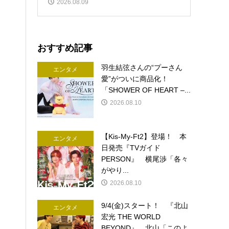
2026.08.09
おすすめ記事
羽生結弦さんの“プーさん
エンタメ
愛”がついに商品化！
「SHOWER OF HEART –...
2026.08.10
【Kis-My-Ft2】登場！ 本
エンタメ
日発売『TVガイド
PERSON』 横尾渉「各々
がやり...
2026.08.10
9/4(金)スタート！ 『北山
エンタメ
宏光 THE WORLD
BEYOND』 北山「このよ