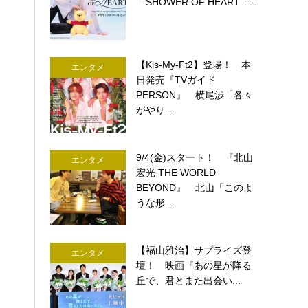
「SHOWER OF HEART –...
【Kis-My-Ft2】登場！ 本
エンタメ
日発売『TVガイド
PERSON』 横尾渉「各々
がやり...
9/4(金)スタート！ 『北山
エンタメ
宏光 THE WORLD
BEYOND』 北山「このよ
うな形...
【福山雅治】サプライズ登
エンタメ
壇！ 映画『あの星が降る
丘で、君とまた出会い...