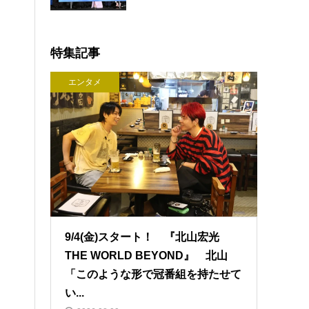
特集記事
エンタメ
9/4(金)スタート！ 『北山宏光
THE WORLD BEYOND』 北山
「このような形で冠番組を持たせて
い...