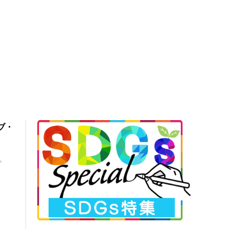
イブ・
定。