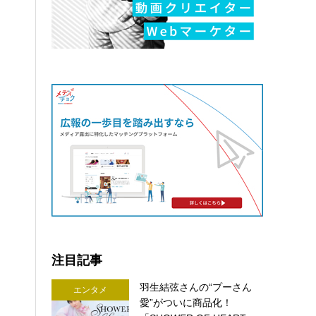
注目記事
羽生結弦さんの“プーさん
エンタメ
愛”がついに商品化！