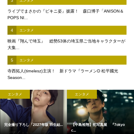
3
エンタメ
ライブでまさかの『ビキニ姿』披露！ 森口博子「ANISON＆
POPS NI...
4
エンタメ
映画『翔んで埼玉』 総勢53体の埼玉県ご当地キャラクターが
大集...
5
エンタメ
寺西拓人(timelesz)主演！ 新ドラマ『ラーメンD 松平國光
Season...
エンタメ
エンタメ
完全撮り下ろし「2027年版 羽生結...
【中島裕翔】初写真展 『7okyo
c...