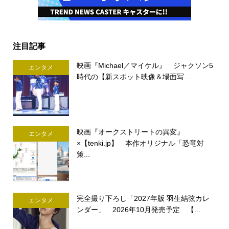
注目記事
映画『Michael／マイケル』 ジャクソン5
エンタメ
時代の【新スポット映像＆場面写...
映画『オークストリートの異変』
エンタメ
×【tenki.jp】 本作オリジナル「恐竜対
策...
完全撮り下ろし「2027年版 羽生結弦カレ
エンタメ
ンダー」 2026年10月発売予定 【...