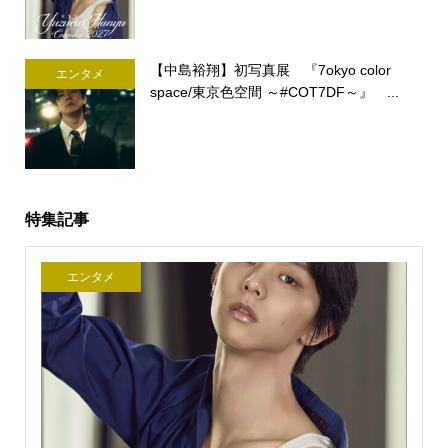
【中島裕翔】初写真展 『7okyo color
エンタメ
space/東京色空間 ～#COT7DF～』 ...
特集記事
エンタメ