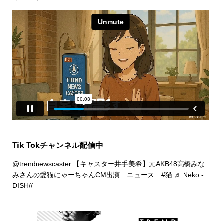
Tik Tokチャンネル配信中
@trendnewscaster
【キャスター井手美希】元AKB48高橋みな
みさんの愛猫にゃーちゃんCM出演 ニュース
#猫
♬ Neko -
DISH//