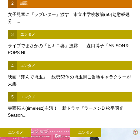
2
話題
女子児童に『ラブレター』渡す 市立小学校教諭(50代)懲戒処
分 ...
3
エンタメ
ライブでまさかの『ビキニ姿』披露！ 森口博子「ANISON＆
POPS NI...
4
エンタメ
映画『翔んで埼玉』 総勢53体の埼玉県ご当地キャラクターが
大集...
5
エンタメ
寺西拓人(timelesz)主演！ 新ドラマ『ラーメンD 松平國光
Season...
エンタメ
エンタメ