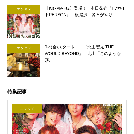
【Kis-My-Ft2】登場！ 本日発売『TVガイ
エンタメ
ドPERSON』 横尾渉「各々がやり...
9/4(金)スタート！ 『北山宏光 THE
エンタメ
WORLD BEYOND』 北山「このような
形...
特集記事
エンタメ