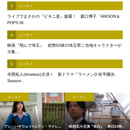
3
エンタメ
ライブでまさかの『ビキニ姿』披露！ 森口博子「ANISON＆
POPS NI...
4
エンタメ
映画『翔んで埼玉』 総勢53体の埼玉県ご当地キャラクターが
大集...
5
エンタメ
寺西拓人(timelesz)主演！ 新ドラマ『ラーメンD 松平國光
Season...
エンタメ
エンタメ
アン・ハサウェイ×ユアン・マクレ...
松村北斗主演『告白』 本日21時...