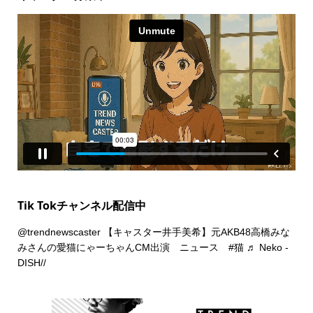
Tik Tokチャンネル配信中
@trendnewscaster
【キャスター井手美希】元AKB48高橋みな
みさんの愛猫にゃーちゃんCM出演 ニュース
#猫
♬ Neko -
DISH//