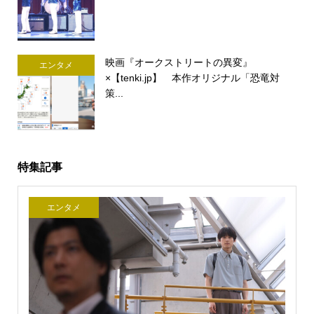
映画『オークストリートの異変』
エンタメ
×【tenki.jp】 本作オリジナル「恐竜対
策...
特集記事
エンタメ