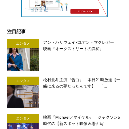
注目記事
アン・ハサウェイ×ユアン・マクレガー
エンタメ
映画『オークストリートの異変』 ...
松村北斗主演『告白』 本日21時放送【一
エンタメ
緒に来るの夢だったんです】 「...
映画『Michael／マイケル』 ジャクソン5
エンタメ
時代の【新スポット映像＆場面写...