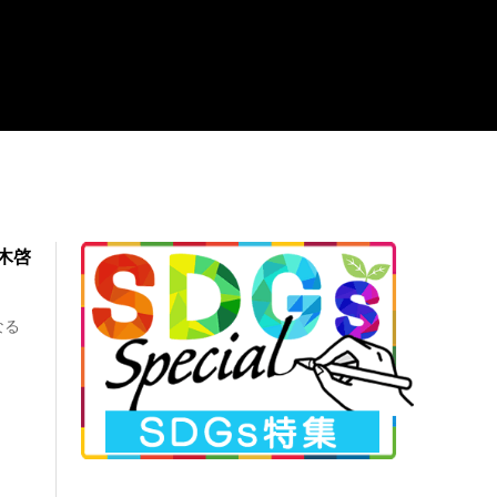
木啓
なる
.