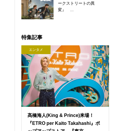
ークストリートの異
変』 ...
特集記事
エンタメ
髙橋海人(King & Prince)来場！
『ETRO per Kaito Takahashi』ポ