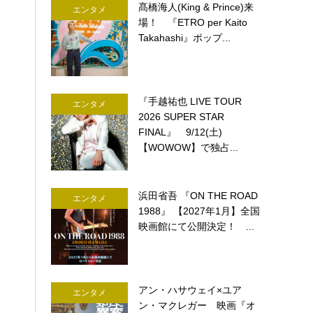
髙橋海人(King & Prince)来
エンタメ
場！ 『ETRO per Kaito
Takahashi』ポップ...
『手越祐也 LIVE TOUR
エンタメ
2026 SUPER STAR
FINAL』 9/12(土)
【WOWOW】で独占...
浜田省吾 『ON THE ROAD
エンタメ
1988』 【2027年1月】全国
映画館にて公開決定！ ...
アン・ハサウェイ×ユア
エンタメ
ン・マクレガー 映画『オ