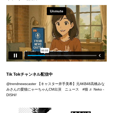
Tik Tokチャンネル配信中
@trendnewscaster
【キャスター井手美希】元AKB48高橋みな
みさんの愛猫にゃーちゃんCM出演 ニュース
#猫
♬ Neko -
DISH//