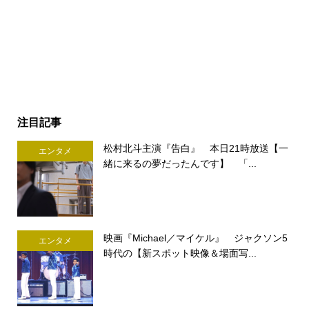
注目記事
松村北斗主演『告白』 本日21時放送【一
エンタメ
緒に来るの夢だったんです】 「...
映画『Michael／マイケル』 ジャクソン5
エンタメ
時代の【新スポット映像＆場面写...