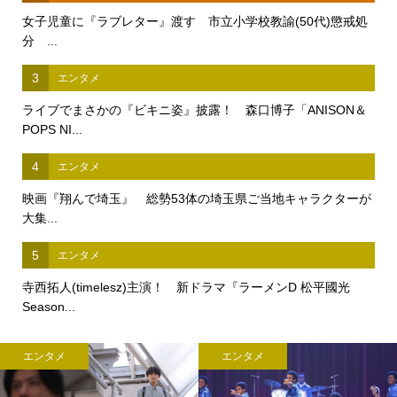
女子児童に『ラブレター』渡す 市立小学校教諭(50代)懲戒処
分 ...
3
エンタメ
ライブでまさかの『ビキニ姿』披露！ 森口博子「ANISON＆
POPS NI...
4
エンタメ
映画『翔んで埼玉』 総勢53体の埼玉県ご当地キャラクターが
大集...
5
エンタメ
寺西拓人(timelesz)主演！ 新ドラマ『ラーメンD 松平國光
Season...
エンタメ
エンタメ