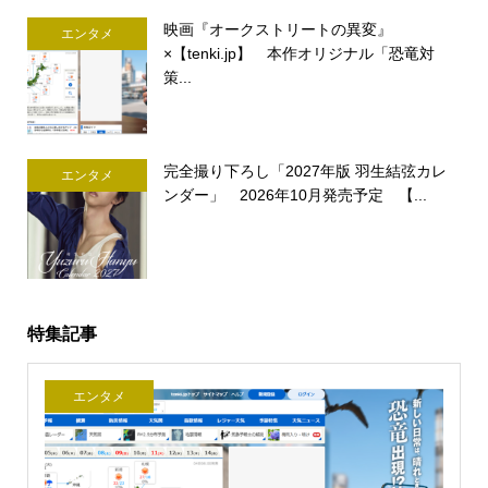
映画『オークストリートの異変』
エンタメ
×【tenki.jp】 本作オリジナル「恐竜対
策...
完全撮り下ろし「2027年版 羽生結弦カレ
エンタメ
ンダー」 2026年10月発売予定 【...
特集記事
エンタメ