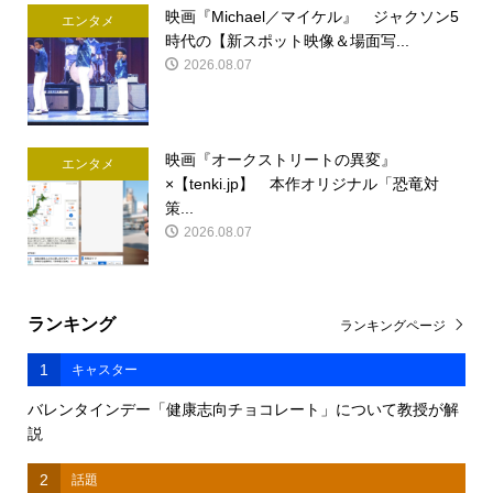
映画『Michael／マイケル』 ジャクソン5
エンタメ
時代の【新スポット映像＆場面写...
2026.08.07
映画『オークストリートの異変』
エンタメ
×【tenki.jp】 本作オリジナル「恐竜対
策...
2026.08.07
ランキング
ランキングページ
1
キャスター
バレンタインデー「健康志向チョコレート」について教授が解
説
2
話題