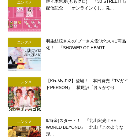
佐々木彩夏(ももクロ) 『30 STREET!!!』
エンタメ
配信記念 「オンラインくじ」発...
羽生結弦さんの“プーさん愛”がついに商品
エンタメ
化！ 「SHOWER OF HEART –...
【Kis-My-Ft2】登場！ 本日発売『TVガイ
エンタメ
ドPERSON』 横尾渉「各々がやり...
9/4(金)スタート！ 『北山宏光 THE
エンタメ
WORLD BEYOND』 北山「このような
形...