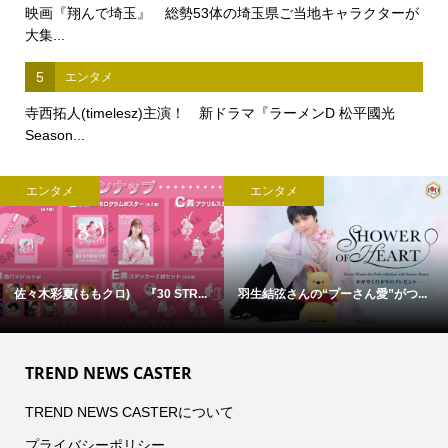
映画『翔んで埼玉』 総勢53体の埼玉県ご当地キャラクターが
大集...
5
エンタメ
寺西拓人(timelesz)主演！ 新ドラマ『ラーメンD 松平國光
Season...
エンタメ
エンタメ
佐々木彩夏(ももクロ) 『30 STR...
羽生結弦さんの“プーさん愛”がつ...
TREND NEWS CASTER
TREND NEWS CASTERについて
プライバシーポリシー