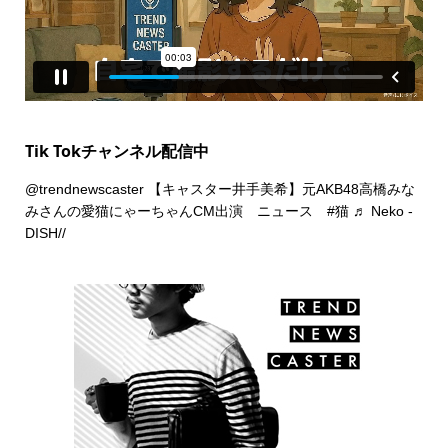
Tik Tokチャンネル配信中
@trendnewscaster
【キャスター井手美希】元AKB48高橋みな
みさんの愛猫にゃーちゃんCM出演 ニュース
#猫
♬ Neko -
DISH//