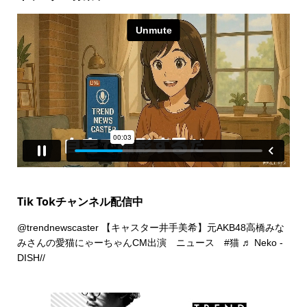
Tik Tokチャンネル配信中
@trendnewscaster
【キャスター井手美希】元AKB48高橋みな
みさんの愛猫にゃーちゃんCM出演 ニュース
#猫
♬ Neko -
DISH//