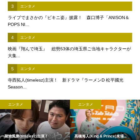
3
エンタメ
ライブでまさかの『ビキニ姿』披露！ 森口博子「ANISON＆
POPS NI...
4
エンタメ
映画『翔んで埼玉』 総勢53体の埼玉県ご当地キャラクターが
大集...
5
エンタメ
寺西拓人(timelesz)主演！ 新ドラマ『ラーメンD 松平國光
Season...
エンタメ
エンタメ
菊池風磨(timelesz)出演！
髙橋海人(King & Prince)来場...