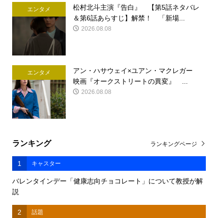
松村北斗主演『告白』 【第5話ネタバレ
エンタメ
＆第6話あらすじ】解禁！ 「新場...
2026.08.08
アン・ハサウェイ×ユアン・マクレガー
エンタメ
映画『オークストリートの異変』 ...
2026.08.08
ランキング
ランキングページ
1
キャスター
バレンタインデー「健康志向チョコレート」について教授が解
説
2
話題