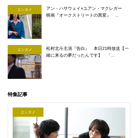
アン・ハサウェイ×ユアン・マクレガー
エンタメ
映画『オークストリートの異変』 ...
松村北斗主演『告白』 本日21時放送【一
エンタメ
緒に来るの夢だったんです】 「...
特集記事
エンタメ