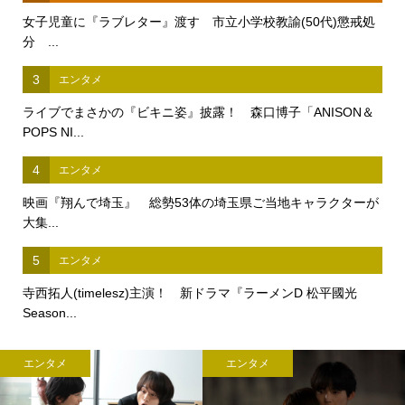
女子児童に『ラブレター』渡す 市立小学校教諭(50代)懲戒処
分 ...
3
エンタメ
ライブでまさかの『ビキニ姿』披露！ 森口博子「ANISON＆
POPS NI...
4
エンタメ
映画『翔んで埼玉』 総勢53体の埼玉県ご当地キャラクターが
大集...
5
エンタメ
寺西拓人(timelesz)主演！ 新ドラマ『ラーメンD 松平國光
Season...
エンタメ
エンタメ