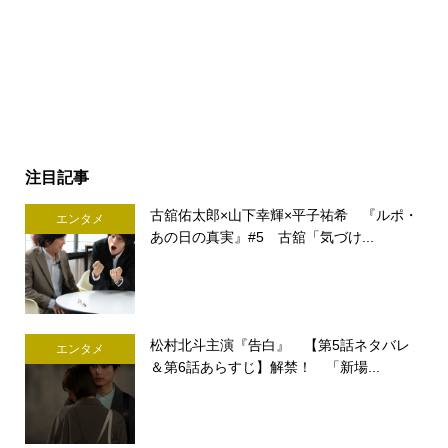
注目記事
古舘佑太郎×山下幸輝×平子祐希 『ルポ・
エンタメ
あの日の真実』#5 古舘「気づけ...
松村北斗主演『告白』 【第5話ネタバレ
エンタメ
＆第6話あらすじ】解禁！ 「新場...