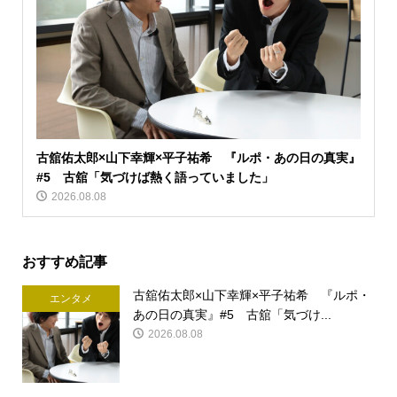
古舘佑太郎×山下幸輝×平子祐希 『ルポ・あの日の真実』
#5 古舘「気づけば熱く語っていました」
2026.08.08
おすすめ記事
古舘佑太郎×山下幸輝×平子祐希 『ルポ・
エンタメ
あの日の真実』#5 古舘「気づけ...
2026.08.08