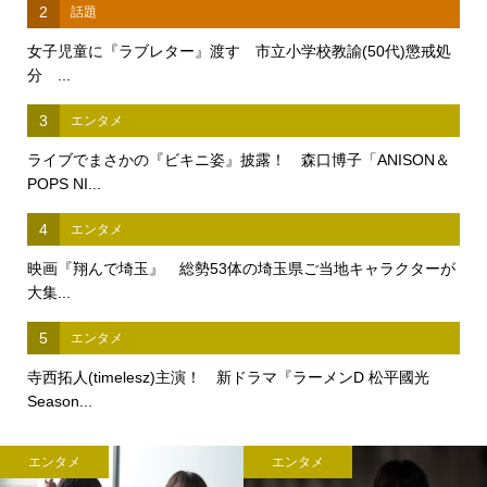
2
話題
女子児童に『ラブレター』渡す 市立小学校教諭(50代)懲戒処
分 ...
3
エンタメ
ライブでまさかの『ビキニ姿』披露！ 森口博子「ANISON＆
POPS NI...
4
エンタメ
映画『翔んで埼玉』 総勢53体の埼玉県ご当地キャラクターが
大集...
5
エンタメ
寺西拓人(timelesz)主演！ 新ドラマ『ラーメンD 松平國光
Season...
エンタメ
エンタメ