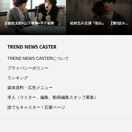
 【第5話ネ...
アン・ハサウェイ×ユアン・マクレ...
松村北斗主演『告白』
TREND NEWS CASTER
TREND NEWS CASTERについて
プライバシーポリシー
ランキング
媒体資料・広告メニュー
求人（ライター、編集、動画編集スタッフ募集）
誰でもキャスター！応募ページ