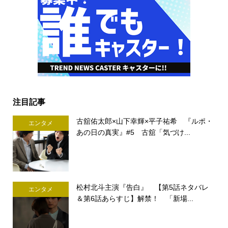
注目記事
古舘佑太郎×山下幸輝×平子祐希 『ルポ・
エンタメ
あの日の真実』#5 古舘「気づけ...
松村北斗主演『告白』 【第5話ネタバレ
エンタメ
＆第6話あらすじ】解禁！ 「新場...