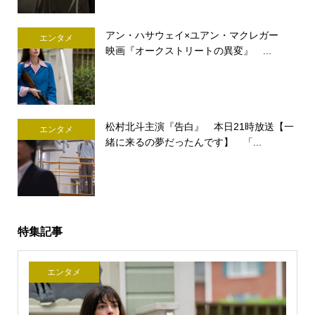
アン・ハサウェイ×ユアン・マクレガー
エンタメ
映画『オークストリートの異変』 ...
松村北斗主演『告白』 本日21時放送【一
エンタメ
緒に来るの夢だったんです】 「...
特集記事
エンタメ