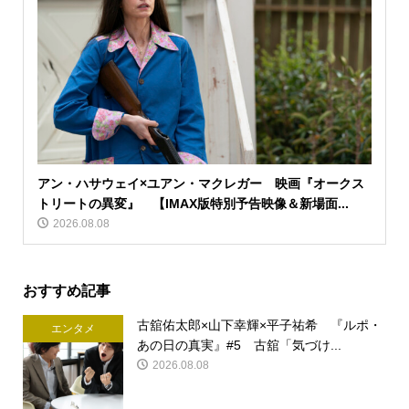
アン・ハサウェイ×ユアン・マクレガー 映画『オークス
トリートの異変』 【IMAX版特別予告映像＆新場面...
2026.08.08
おすすめ記事
古舘佑太郎×山下幸輝×平子祐希 『ルポ・
エンタメ
あの日の真実』#5 古舘「気づけ...
2026.08.08