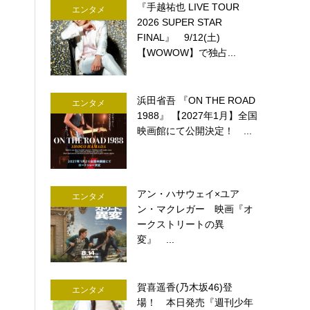
『手越祐也 LIVE TOUR
エンタメ
2026 SUPER STAR
FINAL』 9/12(土)
【WOWOW】で独占...
浜田省吾 『ON THE ROAD
エンタメ
1988』 【2027年1月】全国
映画館にて公開決定！ ...
アン・ハサウェイ×ユア
エンタメ
ン・マクレガー 映画『オ
ークストリートの異
変』 ...
賀喜遥香(乃木坂46)登
エンタメ
場！ 本日発売『週刊少年