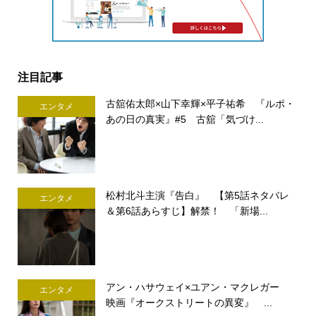
注目記事
古舘佑太郎×山下幸輝×平子祐希 『ルポ・
エンタメ
あの日の真実』#5 古舘「気づけ...
松村北斗主演『告白』 【第5話ネタバレ
エンタメ
＆第6話あらすじ】解禁！ 「新場...
アン・ハサウェイ×ユアン・マクレガー
エンタメ
映画『オークストリートの異変』 ...