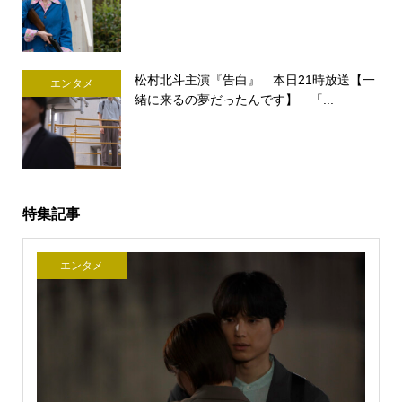
松村北斗主演『告白』 本日21時放送【一
エンタメ
緒に来るの夢だったんです】 「...
特集記事
エンタメ