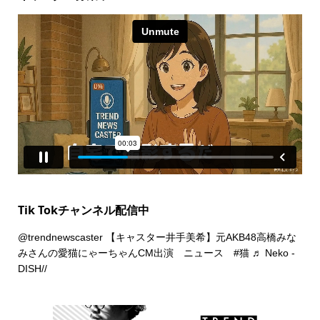
Tik Tokチャンネル配信中
@trendnewscaster
【キャスター井手美希】元AKB48高橋みな
みさんの愛猫にゃーちゃんCM出演 ニュース
#猫
♬ Neko -
DISH//