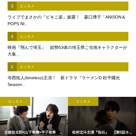
3
エンタメ
ライブでまさかの『ビキニ姿』披露！ 森口博子「ANISON＆
POPS NI...
4
エンタメ
映画『翔んで埼玉』 総勢53体の埼玉県ご当地キャラクターが
大集...
5
エンタメ
寺西拓人(timelesz)主演！ 新ドラマ『ラーメンD 松平國光
Season...
エンタメ
エンタメ
古舘佑太郎×山下幸輝×平子祐希 ...
松村北斗主演『告白』 【第5話ネ...