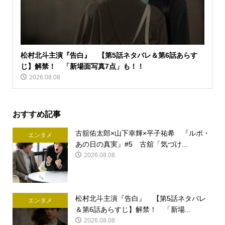
松村北斗主演『告白』 【第5話ネタバレ＆第6話あらす
じ】解禁！ 「新場面写真7点」も！！
2026.08.08
おすすめ記事
古舘佑太郎×山下幸輝×平子祐希 『ルポ・
エンタメ
あの日の真実』#5 古舘「気づけ...
2026.08.08
松村北斗主演『告白』 【第5話ネタバレ
エンタメ
＆第6話あらすじ】解禁！ 「新場...
2026.08.08