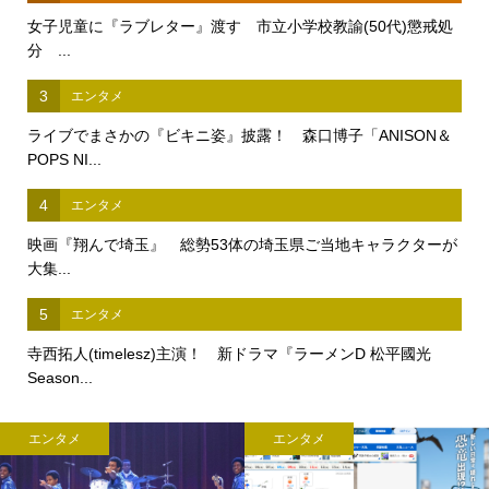
女子児童に『ラブレター』渡す 市立小学校教諭(50代)懲戒処
分 ...
3
エンタメ
ライブでまさかの『ビキニ姿』披露！ 森口博子「ANISON＆
POPS NI...
4
エンタメ
映画『翔んで埼玉』 総勢53体の埼玉県ご当地キャラクターが
大集...
5
エンタメ
寺西拓人(timelesz)主演！ 新ドラマ『ラーメンD 松平國光
Season...
エンタメ
エンタメ