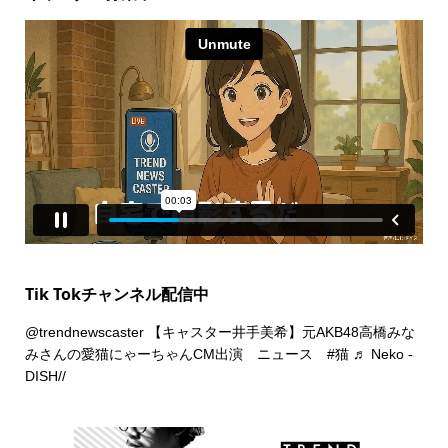
Tik Tokチャンネル配信中
@trendnewscaster
【キャスター井手美希】元AKB48高橋みな
みさんの愛猫にゃーちゃんCM出演 ニュース
#猫
♬ Neko -
DISH//