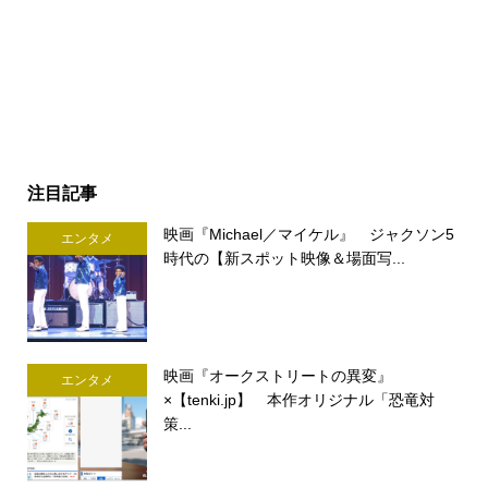
注目記事
映画『Michael／マイケル』 ジャクソン5
エンタメ
時代の【新スポット映像＆場面写...
映画『オークストリートの異変』
エンタメ
×【tenki.jp】 本作オリジナル「恐竜対
策...