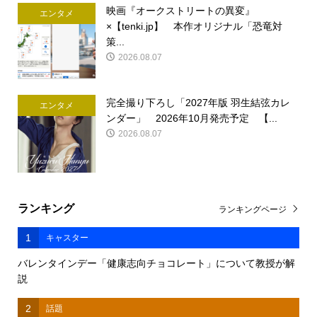
映画『オークストリートの異変』
エンタメ
×【tenki.jp】 本作オリジナル「恐竜対
策...
2026.08.07
完全撮り下ろし「2027年版 羽生結弦カレ
エンタメ
ンダー」 2026年10月発売予定 【...
2026.08.07
ランキング
ランキングページ
1
キャスター
バレンタインデー「健康志向チョコレート」について教授が解
説
2
話題