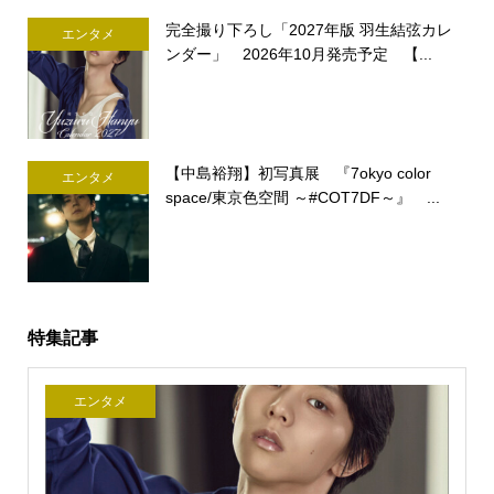
完全撮り下ろし「2027年版 羽生結弦カレ
エンタメ
ンダー」 2026年10月発売予定 【...
【中島裕翔】初写真展 『7okyo color
エンタメ
space/東京色空間 ～#COT7DF～』 ...
特集記事
エンタメ