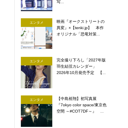
写...
映画『オークストリートの
エンタメ
異変』×【tenki.jp】 本作
オリジナル「恐竜対策...
完全撮り下ろし「2027年版
エンタメ
羽生結弦カレンダー」
2026年10月発売予定 【...
【中島裕翔】初写真展
エンタメ
『7okyo color space/東京色
空間 ～#COT7DF～』 ...