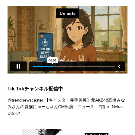
Tik Tokチャンネル配信中
@trendnewscaster
【キャスター井手美希】元AKB48高橋みな
みさんの愛猫にゃーちゃんCM出演 ニュース
#猫
♬ Neko -
DISH//