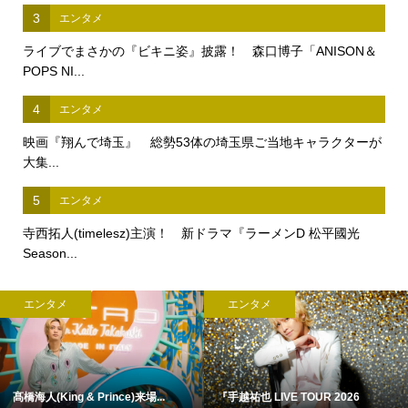
3
エンタメ
ライブでまさかの『ビキニ姿』披露！ 森口博子「ANISON＆
POPS NI...
4
エンタメ
映画『翔んで埼玉』 総勢53体の埼玉県ご当地キャラクターが
大集...
5
エンタメ
寺西拓人(timelesz)主演！ 新ドラマ『ラーメンD 松平國光
Season...
エンタメ
エンタメ
髙橋海人(King & Prince)来場...
『手越祐也 LIVE TOUR 2026