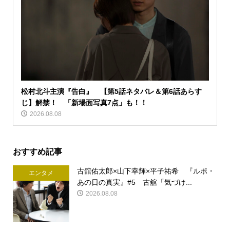
松村北斗主演『告白』 【第5話ネタバレ＆第6話あらす
じ】解禁！ 「新場面写真7点」も！！
2026.08.08
おすすめ記事
古舘佑太郎×山下幸輝×平子祐希 『ルポ・
エンタメ
あの日の真実』#5 古舘「気づけ...
2026.08.08