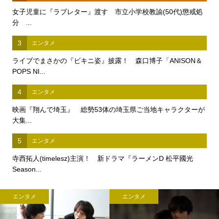
女子児童に『ラブレター』渡す 市立小学校教諭(50代)懲戒処
分 ...
3
エンタメ
ライブでまさかの『ビキニ姿』披露！ 森口博子「ANISON＆
POPS NI...
4
エンタメ
映画『翔んで埼玉』 総勢53体の埼玉県ご当地キャラクターが
大集...
5
エンタメ
寺西拓人(timelesz)主演！ 新ドラマ『ラーメンD 松平國光
Season...
エンタメ
エンタメ