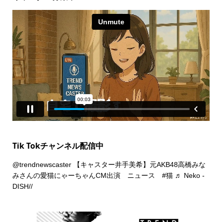
Tik Tokチャンネル配信中
@trendnewscaster
【キャスター井手美希】元AKB48高橋みな
みさんの愛猫にゃーちゃんCM出演 ニュース
#猫
♬ Neko -
DISH//