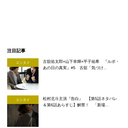
注目記事
古舘佑太郎×山下幸輝×平子祐希 『ルポ・
エンタメ
あの日の真実』#5 古舘「気づけ...
松村北斗主演『告白』 【第5話ネタバレ
エンタメ
＆第6話あらすじ】解禁！ 「新場...