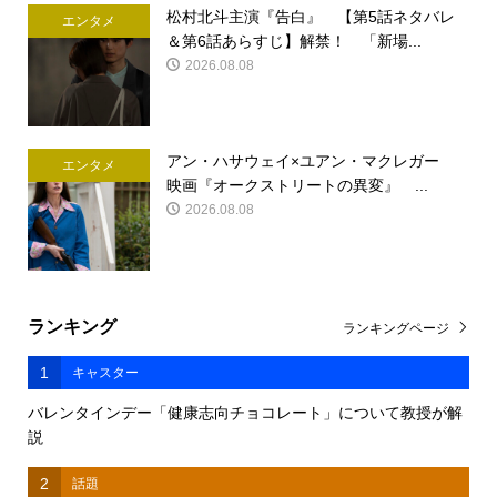
松村北斗主演『告白』 【第5話ネタバレ
エンタメ
＆第6話あらすじ】解禁！ 「新場...
2026.08.08
アン・ハサウェイ×ユアン・マクレガー
エンタメ
映画『オークストリートの異変』 ...
2026.08.08
ランキング
ランキングページ
1
キャスター
バレンタインデー「健康志向チョコレート」について教授が解
説
2
話題