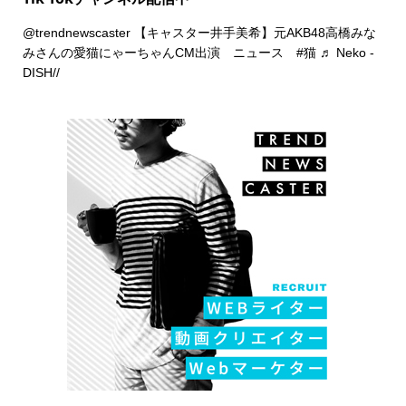
@trendnewscaster
【キャスター井手美希】元AKB48高橋みな
みさんの愛猫にゃーちゃんCM出演 ニュース
#猫
♬ Neko -
DISH//