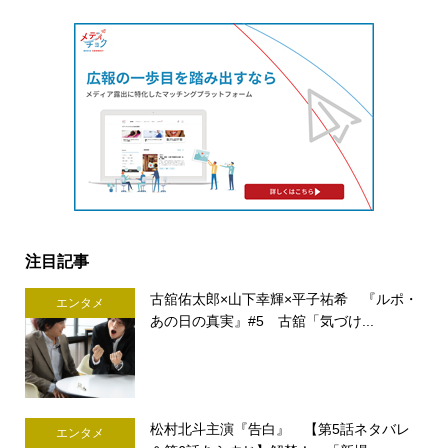
注目記事
古舘佑太郎×山下幸輝×平子祐希 『ルポ・
エンタメ
あの日の真実』#5 古舘「気づけ...
松村北斗主演『告白』 【第5話ネタバレ
エンタメ