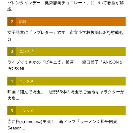
バレンタインデー「健康志向チョコレート」について教授が解
説
2
話題
女子児童に『ラブレター』渡す 市立小学校教諭(50代)懲戒処
分 ...
3
エンタメ
ライブでまさかの『ビキニ姿』披露！ 森口博子「ANISON＆
POPS NI...
4
エンタメ
映画『翔んで埼玉』 総勢53体の埼玉県ご当地キャラクターが
大集...
5
エンタメ
寺西拓人(timelesz)主演！ 新ドラマ『ラーメンD 松平國光
Season...