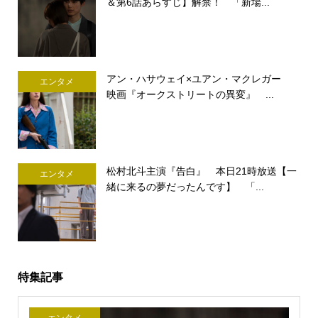
＆第6話あらすじ】解禁！ 「新場...
アン・ハサウェイ×ユアン・マクレガー
エンタメ
映画『オークストリートの異変』 ...
松村北斗主演『告白』 本日21時放送【一
エンタメ
緒に来るの夢だったんです】 「...
特集記事