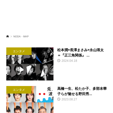
NODA・MAP
松本潤×長澤まさみ×永山瑛太
エンタメ
＝『正三角関係』 ...
2024.04.18
高橋一生、松たか子、多部未華
エンタメ
子らが魅せる野田秀...
2023.08.27