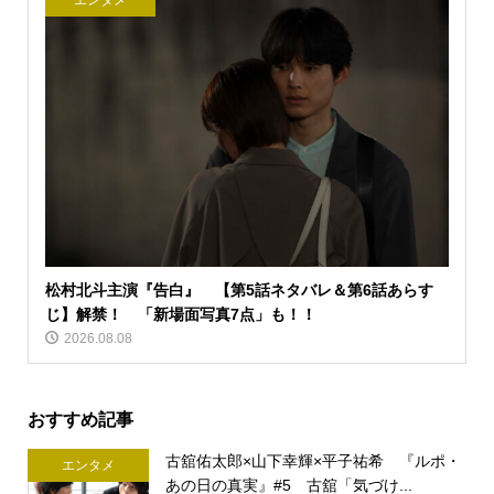
エンタメ
松村北斗主演『告白』 【第5話ネタバレ＆第6話あらす
じ】解禁！ 「新場面写真7点」も！！
2026.08.08
おすすめ記事
古舘佑太郎×山下幸輝×平子祐希 『ルポ・
エンタメ
あの日の真実』#5 古舘「気づけ...