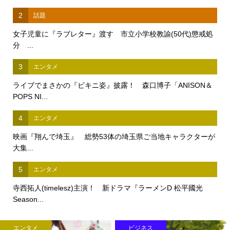
2
話題
女子児童に『ラブレター』渡す 市立小学校教諭(50代)懲戒処
分 ...
3
エンタメ
ライブでまさかの『ビキニ姿』披露！ 森口博子「ANISON＆
POPS NI...
4
エンタメ
映画『翔んで埼玉』 総勢53体の埼玉県ご当地キャラクターが
大集...
5
エンタメ
寺西拓人(timelesz)主演！ 新ドラマ『ラーメンD 松平國光
Season...
エンタメ
ビジネス