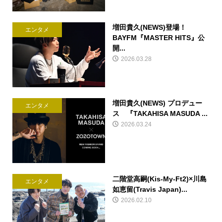
増田貴久(NEWS)登場！
エンタメ
BAYFM『MASTER HITS』公
開...
2026.03.28
増田貴久(NEWS) プロデュー
エンタメ
ス 『TAKAHISA MASUDA ...
2026.03.24
二階堂高嗣(Kis-My-Ft2)×川島
エンタメ
如恵留(Travis Japan)...
2026.02.10