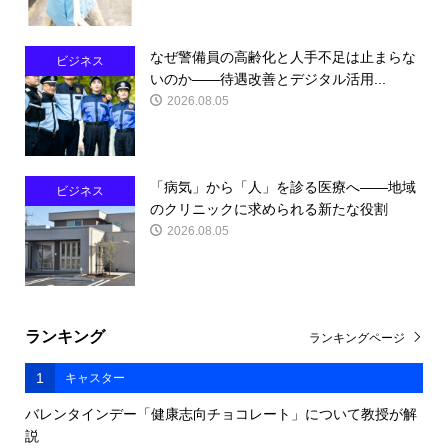
なぜ警備員の高齢化と人手不足は止まらな
ビジネス
いのか――待遇改善とデジタル活用...
2026.08.05
「病気」から「人」を診る医療へ――地域
ビジネス
のクリニックに求められる新たな役割
2026.08.05
ランキング
ランキングページ
1
キャスター
バレンタインデー「健康志向チョコレート」について教授が解
説