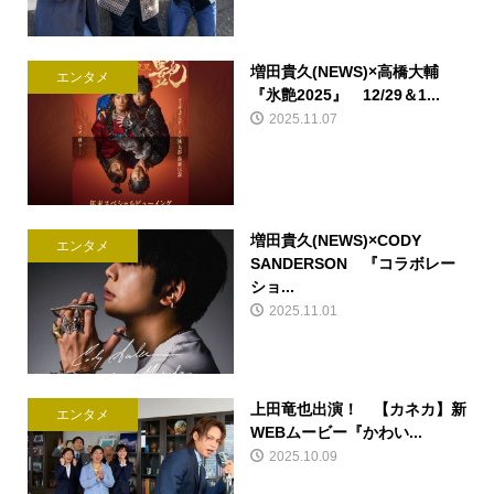
増田貴久(NEWS)×高橋大輔
エンタメ
『氷艶2025』 12/29＆1...
2025.11.07
増田貴久(NEWS)×CODY
エンタメ
SANDERSON 『コラボレー
ショ...
2025.11.01
上田竜也出演！ 【カネカ】新
エンタメ
WEBムービー『かわい...
2025.10.09