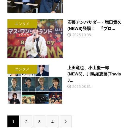
応援アンバサダー・増田貴久
エンタメ
(NEWS)登場！ 『ブロ...
2025.10.06
上田竜也、小山慶一郎
エンタメ
(NEWS)、川島如恵留(Travis
J...
2025.08.31
1
2
3
4
