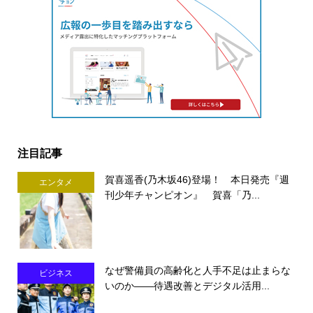
注目記事
賀喜遥香(乃木坂46)登場！ 本日発売『週
エンタメ
刊少年チャンピオン』 賀喜「乃...
なぜ警備員の高齢化と人手不足は止まらな
ビジネス
いのか――待遇改善とデジタル活用...