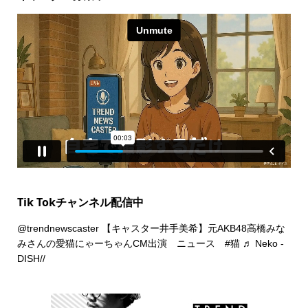
Tik Tokチャンネル配信中
@trendnewscaster
【キャスター井手美希】元AKB48高橋みな
みさんの愛猫にゃーちゃんCM出演 ニュース
#猫
♬ Neko -
DISH//