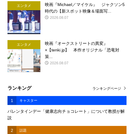
映画『Michael／マイケル』 ジャクソン5
エンタメ
時代の【新スポット映像＆場面写...
2026.08.07
映画『オークストリートの異変』
エンタメ
×【tenki.jp】 本作オリジナル「恐竜対
策...
2026.08.07
ランキング
ランキングページ
1
キャスター
バレンタインデー「健康志向チョコレート」について教授が解
説
2
話題