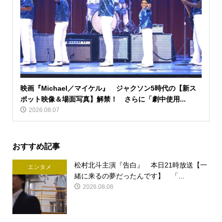
映画『Michael／マイケル』 ジャクソン5時代の【新ス
ポット映像＆場面写真】解禁！ さらに「劇中使用...
2026.08.07
おすすめ記事
松村北斗主演『告白』 本日21時放送【一
エンタメ
緒に来るの夢だったんです】 「...
2026.08.08