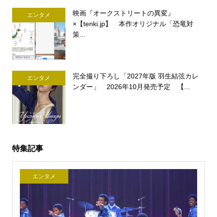
映画『オークストリートの異変』
エンタメ
×【tenki.jp】 本作オリジナル「恐竜対
策...
完全撮り下ろし「2027年版 羽生結弦カレ
エンタメ
ンダー」 2026年10月発売予定 【...
特集記事
エンタメ