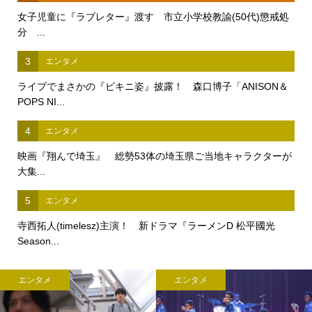
女子児童に『ラブレター』渡す 市立小学校教諭(50代)懲戒処
分 ...
3
エンタメ
ライブでまさかの『ビキニ姿』披露！ 森口博子「ANISON＆
POPS NI...
4
エンタメ
映画『翔んで埼玉』 総勢53体の埼玉県ご当地キャラクターが
大集...
5
エンタメ
寺西拓人(timelesz)主演！ 新ドラマ『ラーメンD 松平國光
Season...
エンタメ
エンタメ