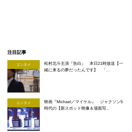
注目記事
松村北斗主演『告白』 本日21時放送【一
エンタメ
緒に来るの夢だったんです】 「...
映画『Michael／マイケル』 ジャクソン5
エンタメ
時代の【新スポット映像＆場面写...