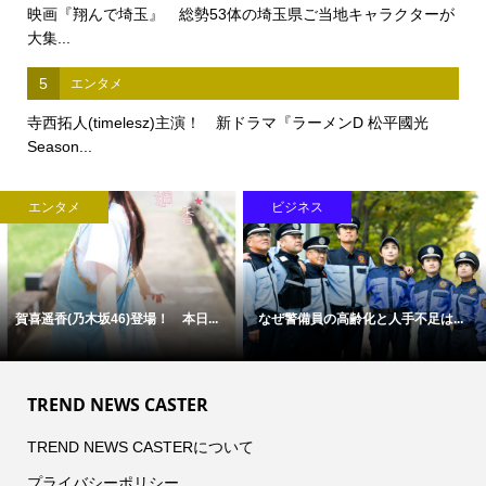
映画『翔んで埼玉』 総勢53体の埼玉県ご当地キャラクターが
大集...
5
エンタメ
寺西拓人(timelesz)主演！ 新ドラマ『ラーメンD 松平國光
Season...
エンタメ
ビジネス
賀喜遥香(乃木坂46)登場！ 本日...
なぜ警備員の高齢化と人手不足は...
TREND NEWS CASTER
TREND NEWS CASTERについて
プライバシーポリシー