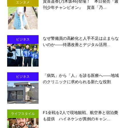
賀喜遥香(乃木坂46)登場！ 本日発売『週
エンタメ
刊少年チャンピオン』 賀喜「乃...
なぜ警備員の高齢化と人手不足は止まらな
ビジネス
いのか――待遇改善とデジタル活用...
「病気」から「人」を診る医療へ――地域
ビジネス
のクリニックに求められる新たな役割
F1全戦を2人で現地観戦、航空券と宿泊費
ライフスタイル
も提供 ハイネケンが異例のキャン...