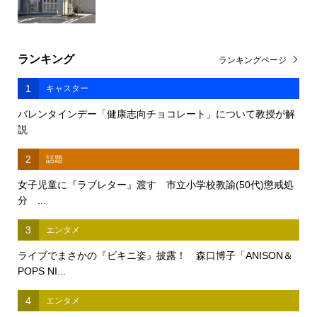
ランキング
ランキングページ
1
キャスター
バレンタインデー「健康志向チョコレート」について教授が解
説
2
話題
女子児童に『ラブレター』渡す 市立小学校教諭(50代)懲戒処
分 ...
3
エンタメ
ライブでまさかの『ビキニ姿』披露！ 森口博子「ANISON＆
POPS NI...
4
エンタメ