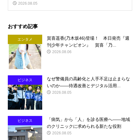
2026.08.05
おすすめ記事
賀喜遥香(乃木坂46)登場！ 本日発売『週
エンタメ
刊少年チャンピオン』 賀喜「乃...
2026.08.06
なぜ警備員の高齢化と人手不足は止まらな
ビジネス
いのか――待遇改善とデジタル活用...
2026.08.05
「病気」から「人」を診る医療へ――地域
ビジネス
のクリニックに求められる新たな役割
2026.08.05