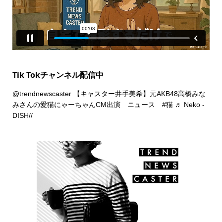
Tik Tokチャンネル配信中
@trendnewscaster
【キャスター井手美希】元AKB48高橋みな
みさんの愛猫にゃーちゃんCM出演 ニュース
#猫
♬ Neko -
DISH//