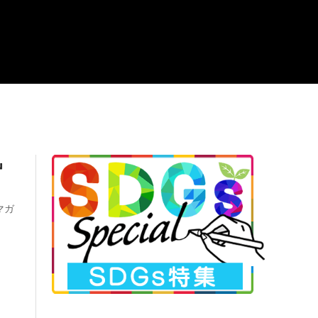
PS』
マガ
.