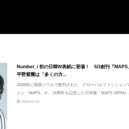
Number_i 初の日韓W表紙に登場！ 5/3創刊『MA
平野紫耀は「多くの方...
2006年に韓国ソウルで創刊された、グローバルファッション
ジン「MAPS」が、18周年を記念した日本版「MAPS JAPAN..
2024.04.10