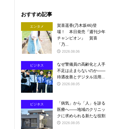
おすすめ記事
賀喜遥香(乃木坂46)登
エンタメ
場！ 本日発売『週刊少年
チャンピオン』 賀喜
「乃...
2026.08.06
なぜ警備員の高齢化と人手
ビジネス
不足は止まらないのか――
待遇改善とデジタル活用...
2026.08.05
「病気」から「人」を診る
ビジネス
医療へ――地域のクリニッ
クに求められる新たな役割
2026.08.05