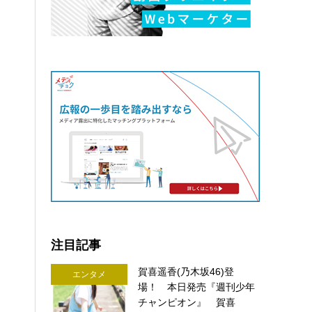
注目記事
賀喜遥香(乃木坂46)登
エンタメ
場！ 本日発売『週刊少年
チャンピオン』 賀喜