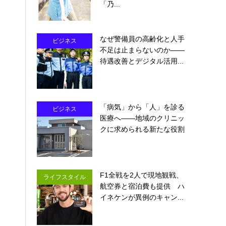
「乃...
なぜ警備員の高齢化と人手
ビジネス
不足は止まらないのか――
待遇改善とデジタル活用...
「病気」から「人」を診る
ビジネス
医療へ――地域のクリニッ
クに求められる新たな役割
F1全戦を2人で現地観戦、
ライフスタイル
航空券と宿泊費も提供 ハ
イネケンが異例のキャン...