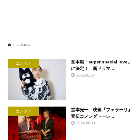
KinKiKids
堂本剛「super special love」
エンタメ
に決定！ 新ドラマ...
2025.02.24
堂本光一 映画『フェラーリ』
エンタメ
宣伝コメンダトーレ...
2024.06.11