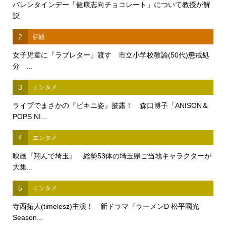
バレンタインデー「健康志向チョコレート」について教授が解
説
2
話題
女子児童に『ラブレター』渡す 市立小学校教諭(50代)懲戒処
分 ...
3
エンタメ
ライブでまさかの『ビキニ姿』披露！ 森口博子「ANISON＆
POPS NI...
4
エンタメ
映画『翔んで埼玉』 総勢53体の埼玉県ご当地キャラクターが
大集...
5
エンタメ
寺西拓人(timelesz)主演！ 新ドラマ『ラーメンD 松平國光
Season...