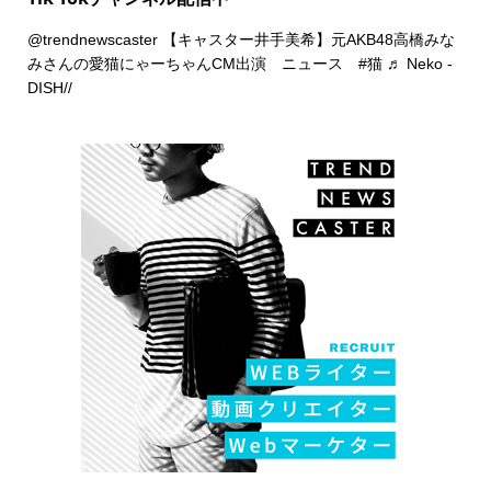
@trendnewscaster
【キャスター井手美希】元AKB48高橋みな
みさんの愛猫にゃーちゃんCM出演 ニュース
#猫
♬ Neko -
DISH//