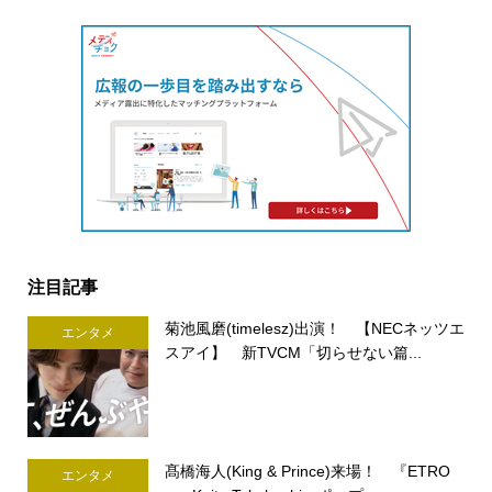
注目記事
菊池風磨(timelesz)出演！ 【NECネッツエ
エンタメ
スアイ】 新TVCM「切らせない篇...
髙橋海人(King & Prince)来場！ 『ETRO
エンタメ