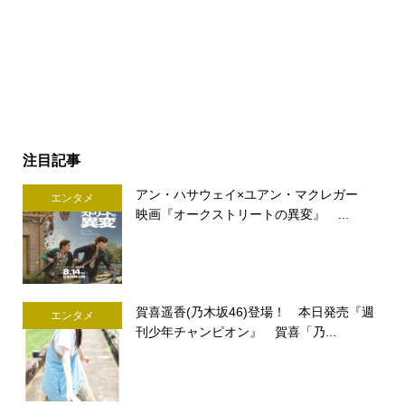
注目記事
アン・ハサウェイ×ユアン・マクレガー
エンタメ
映画『オークストリートの異変』 ...
賀喜遥香(乃木坂46)登場！ 本日発売『週
エンタメ
刊少年チャンピオン』 賀喜「乃...