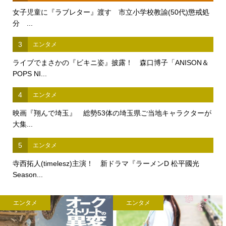
女子児童に『ラブレター』渡す 市立小学校教諭(50代)懲戒処
分 ...
3
エンタメ
ライブでまさかの『ビキニ姿』披露！ 森口博子「ANISON＆
POPS NI...
4
エンタメ
映画『翔んで埼玉』 総勢53体の埼玉県ご当地キャラクターが
大集...
5
エンタメ
寺西拓人(timelesz)主演！ 新ドラマ『ラーメンD 松平國光
Season...
エンタメ
エンタメ