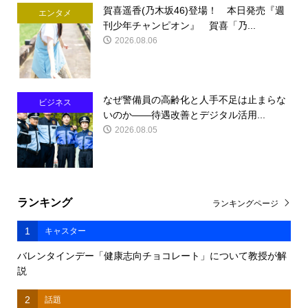
賀喜遥香(乃木坂46)登場！ 本日発売『週
エンタメ
刊少年チャンピオン』 賀喜「乃...
2026.08.06
なぜ警備員の高齢化と人手不足は止まらな
ビジネス
いのか――待遇改善とデジタル活用...
2026.08.05
ランキング
ランキングページ
1
キャスター
バレンタインデー「健康志向チョコレート」について教授が解
説
2
話題