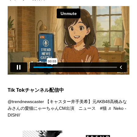
Tik Tokチャンネル配信中
@trendnewscaster
【キャスター井手美希】元AKB48高橋みな
みさんの愛猫にゃーちゃんCM出演 ニュース
#猫
♬ Neko -
DISH//