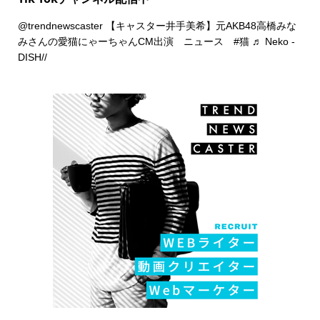
@trendnewscaster
【キャスター井手美希】元AKB48高橋みな
みさんの愛猫にゃーちゃんCM出演 ニュース
#猫
♬ Neko -
DISH//