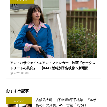
エンタメ
アン・ハサウェイ×ユアン・マクレガー 映画『オークス
トリートの異変』 【IMAX版特別予告映像＆新場面...
2026.08.08
おすすめ記事
古舘佑太郎×山下幸輝×平子祐希 『ルポ・
エンタメ
あの日の真実』#5 古舘「気づけ...