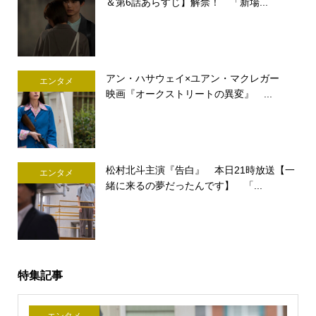
＆第6話あらすじ】解禁！ 「新場...
アン・ハサウェイ×ユアン・マクレガー
エンタメ
映画『オークストリートの異変』 ...
松村北斗主演『告白』 本日21時放送【一
エンタメ
緒に来るの夢だったんです】 「...
特集記事