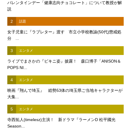
バレンタインデー「健康志向チョコレート」について教授が解
説
2
話題
女子児童に『ラブレター』渡す 市立小学校教諭(50代)懲戒処
分 ...
3
エンタメ
ライブでまさかの『ビキニ姿』披露！ 森口博子「ANISON＆
POPS NI...
4
エンタメ
映画『翔んで埼玉』 総勢53体の埼玉県ご当地キャラクターが
大集...
5
エンタメ
寺西拓人(timelesz)主演！ 新ドラマ『ラーメンD 松平國光
Season...