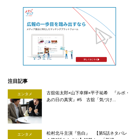
注目記事
古舘佑太郎×山下幸輝×平子祐希 『ルポ・
エンタメ
あの日の真実』#5 古舘「気づけ...
松村北斗主演『告白』 【第5話ネタバレ
エンタメ