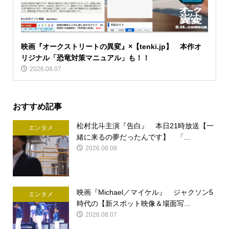
映画『オークストリートの異変』×【tenki.jp】 本作オ
リジナル「恐竜対策マニュアル」も！！
2026.08.07
おすすめ記事
松村北斗主演『告白』 本日21時放送【一
エンタメ
緒に来るの夢だったんです】 「...
2026.08.08
映画『Michael／マイケル』 ジャクソン5
エンタメ
時代の【新スポット映像＆場面写...
2026.08.07