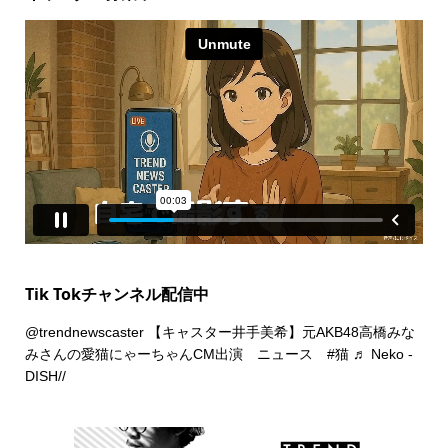
Tik Tokチャンネル配信中
@trendnewscaster
【キャスター井手美希】元AKB48高橋みな
みさんの愛猫にゃーちゃんCM出演 ニュース
#猫
♬ Neko -
DISH//