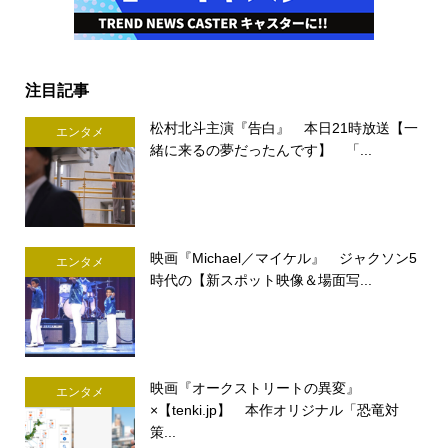
注目記事
松村北斗主演『告白』 本日21時放送【一
エンタメ
緒に来るの夢だったんです】 「...
映画『Michael／マイケル』 ジャクソン5
エンタメ
時代の【新スポット映像＆場面写...
映画『オークストリートの異変』
エンタメ
×【tenki.jp】 本作オリジナル「恐竜対
策...