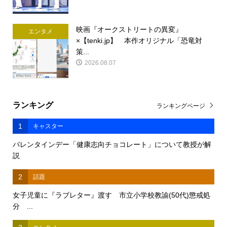
映画『オークストリートの異変』
エンタメ
×【tenki.jp】 本作オリジナル「恐竜対
策...
2026.08.07
ランキング
ランキングページ
1
キャスター
バレンタインデー「健康志向チョコレート」について教授が解
説
2
話題
女子児童に『ラブレター』渡す 市立小学校教諭(50代)懲戒処
分 ...