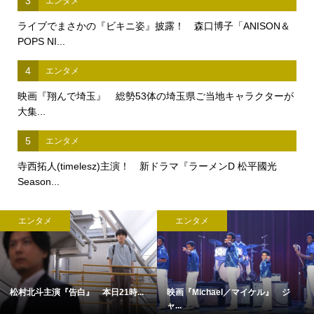
3
エンタメ
ライブでまさかの『ビキニ姿』披露！ 森口博子「ANISON＆
POPS NI...
4
エンタメ
映画『翔んで埼玉』 総勢53体の埼玉県ご当地キャラクターが
大集...
5
エンタメ
寺西拓人(timelesz)主演！ 新ドラマ『ラーメンD 松平國光
Season...
エンタメ
エンタメ
松村北斗主演『告白』 本日21時...
映画『Michael／マイケル』 ジ
ャ...