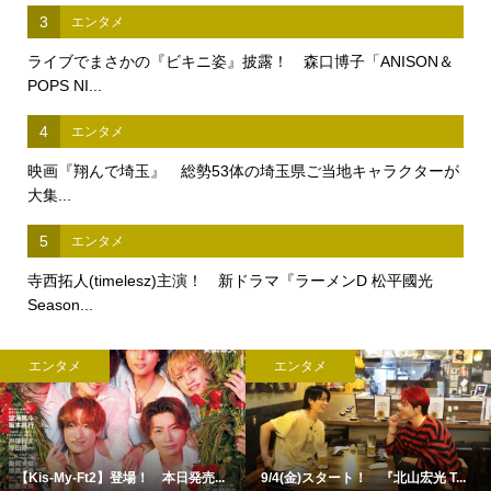
3
エンタメ
ライブでまさかの『ビキニ姿』披露！ 森口博子「ANISON＆
POPS NI...
4
エンタメ
映画『翔んで埼玉』 総勢53体の埼玉県ご当地キャラクターが
大集...
5
エンタメ
寺西拓人(timelesz)主演！ 新ドラマ『ラーメンD 松平國光
Season...
エンタメ
エンタメ
【Kis-My-Ft2】登場！ 本日発売...
9/4(金)スタート！ 『北山宏光 T...