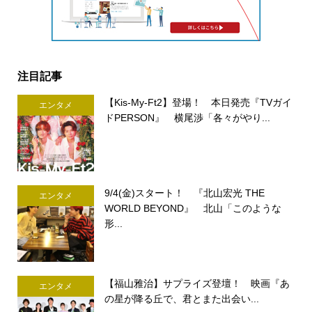
注目記事
【Kis-My-Ft2】登場！ 本日発売『TVガイ
エンタメ
ドPERSON』 横尾渉「各々がやり...
9/4(金)スタート！ 『北山宏光 THE
エンタメ
WORLD BEYOND』 北山「このような
形...
【福山雅治】サプライズ登壇！ 映画『あ
エンタメ
の星が降る丘で、君とまた出会い...