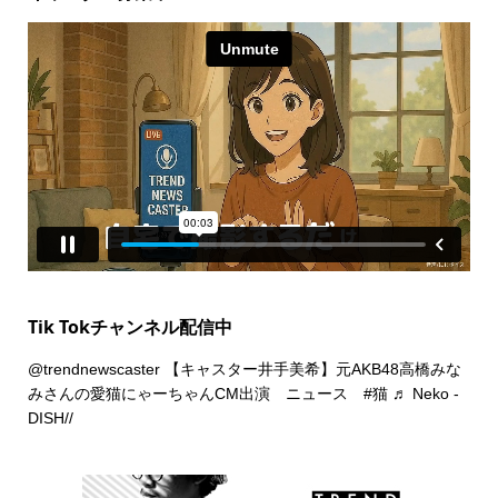
Tik Tokチャンネル配信中
@trendnewscaster
【キャスター井手美希】元AKB48高橋みな
みさんの愛猫にゃーちゃんCM出演 ニュース
#猫
♬ Neko -
DISH//