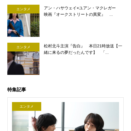
アン・ハサウェイ×ユアン・マクレガー
エンタメ
映画『オークストリートの異変』 ...
松村北斗主演『告白』 本日21時放送【一
エンタメ
緒に来るの夢だったんです】 「...
特集記事
エンタメ