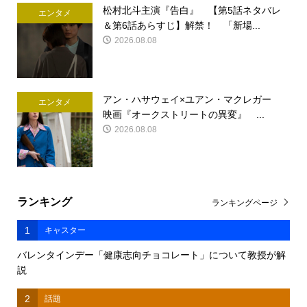
松村北斗主演『告白』 【第5話ネタバレ
エンタメ
＆第6話あらすじ】解禁！ 「新場...
2026.08.08
アン・ハサウェイ×ユアン・マクレガー
エンタメ
映画『オークストリートの異変』 ...
2026.08.08
ランキング
ランキングページ
1
キャスター
バレンタインデー「健康志向チョコレート」について教授が解
説
2
話題