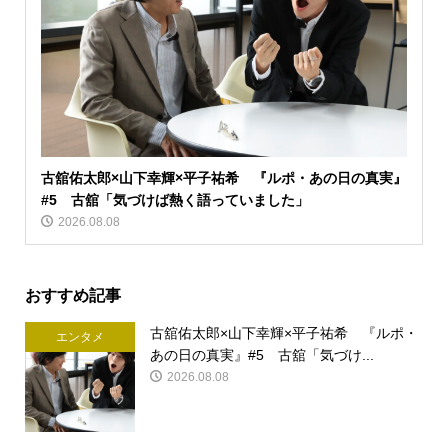
古舘佑太郎×山下幸輝×平子祐希 『ルポ・あの日の真実』
#5 古舘「気づけば熱く語っていました」
2026.08.08
おすすめ記事
古舘佑太郎×山下幸輝×平子祐希 『ルポ・
エンタメ
あの日の真実』#5 古舘「気づけ...
2026.08.08