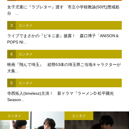
女子児童に『ラブレター』渡す 市立小学校教諭(50代)懲戒処
分 ...
3
エンタメ
ライブでまさかの『ビキニ姿』披露！ 森口博子「ANISON＆
POPS NI...
4
エンタメ
映画『翔んで埼玉』 総勢53体の埼玉県ご当地キャラクターが
大集...
5
エンタメ
寺西拓人(timelesz)主演！ 新ドラマ『ラーメンD 松平國光
Season...
エンタメ
エンタメ