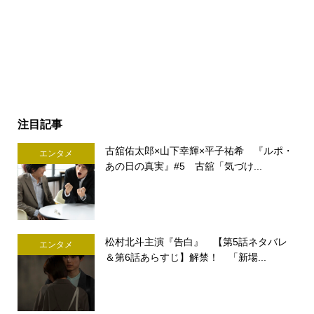
注目記事
古舘佑太郎×山下幸輝×平子祐希 『ルポ・
エンタメ
あの日の真実』#5 古舘「気づけ...
松村北斗主演『告白』 【第5話ネタバレ
エンタメ
＆第6話あらすじ】解禁！ 「新場...