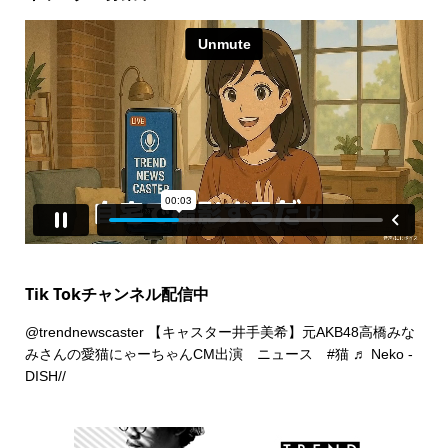
Tik Tokチャンネル配信中
@trendnewscaster
【キャスター井手美希】元AKB48高橋みな
みさんの愛猫にゃーちゃんCM出演 ニュース
#猫
♬ Neko -
DISH//