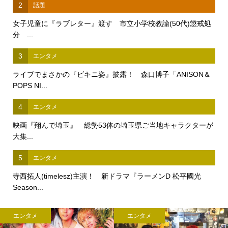
2
話題
女子児童に『ラブレター』渡す 市立小学校教諭(50代)懲戒処
分 ...
3
エンタメ
ライブでまさかの『ビキニ姿』披露！ 森口博子「ANISON＆
POPS NI...
4
エンタメ
映画『翔んで埼玉』 総勢53体の埼玉県ご当地キャラクターが
大集...
5
エンタメ
寺西拓人(timelesz)主演！ 新ドラマ『ラーメンD 松平國光
Season...
エンタメ
エンタメ