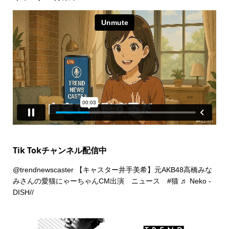
Tik Tokチャンネル配信中
@trendnewscaster
【キャスター井手美希】元AKB48高橋みな
みさんの愛猫にゃーちゃんCM出演 ニュース
#猫
♬ Neko -
DISH//