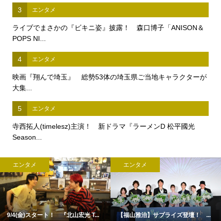
3
エンタメ
ライブでまさかの『ビキニ姿』披露！ 森口博子「ANISON＆
POPS NI...
4
エンタメ
映画『翔んで埼玉』 総勢53体の埼玉県ご当地キャラクターが
大集...
5
エンタメ
寺西拓人(timelesz)主演！ 新ドラマ『ラーメンD 松平國光
Season...
エンタメ
エンタメ
9/4(金)スタート！ 『北山宏光 T...
【福山雅治】サプライズ登壇！ ...