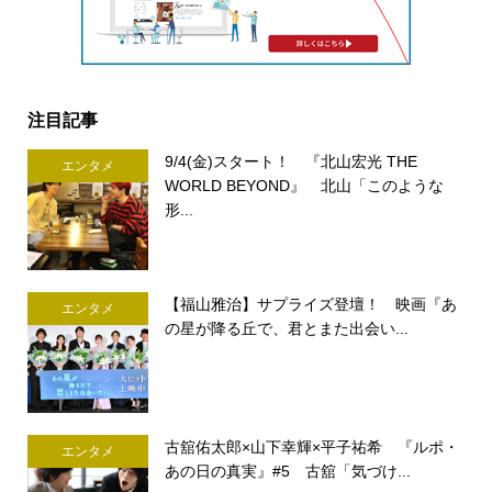
注目記事
9/4(金)スタート！ 『北山宏光 THE
エンタメ
WORLD BEYOND』 北山「このような
形...
【福山雅治】サプライズ登壇！ 映画『あ
エンタメ
の星が降る丘で、君とまた出会い...
古舘佑太郎×山下幸輝×平子祐希 『ルポ・
エンタメ
あの日の真実』#5 古舘「気づけ...