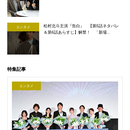
松村北斗主演『告白』 【第5話ネタバレ
エンタメ
＆第6話あらすじ】解禁！ 「新場...
特集記事
エンタメ