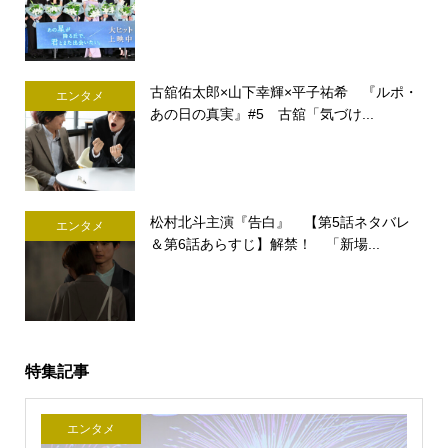
古舘佑太郎×山下幸輝×平子祐希 『ルポ・
エンタメ
あの日の真実』#5 古舘「気づけ...
松村北斗主演『告白』 【第5話ネタバレ
エンタメ
＆第6話あらすじ】解禁！ 「新場...
特集記事
エンタメ