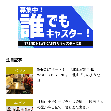
注目記事
9/4(金)スタート！ 『北山宏光 THE
エンタメ
WORLD BEYOND』 北山「このような
形...
【福山雅治】サプライズ登壇！ 映画『あ
エンタメ
の星が降る丘で、君とまた出会い...