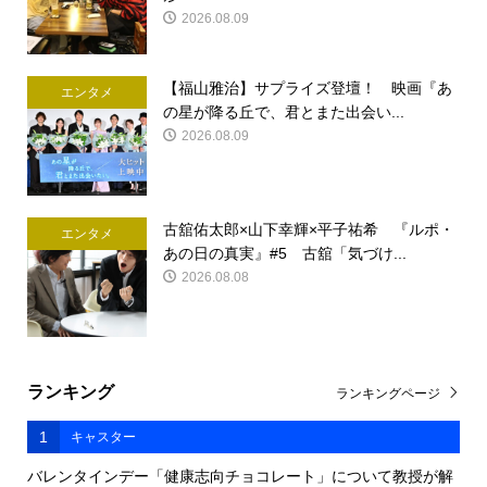
2026.08.09
【福山雅治】サプライズ登壇！ 映画『あ
エンタメ
の星が降る丘で、君とまた出会い...
2026.08.09
古舘佑太郎×山下幸輝×平子祐希 『ルポ・
エンタメ
あの日の真実』#5 古舘「気づけ...
2026.08.08
ランキング
ランキングページ
1
キャスター
バレンタインデー「健康志向チョコレート」について教授が解