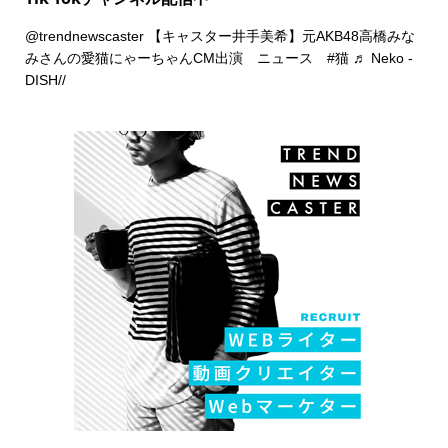
@trendnewscaster
【キャスター井手美希】元AKB48高橋みな
みさんの愛猫にゃーちゃんCM出演 ニュース
#猫
♬ Neko -
DISH//