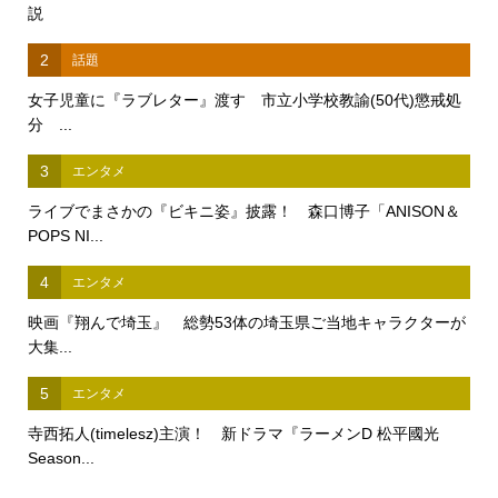
説
2
話題
女子児童に『ラブレター』渡す 市立小学校教諭(50代)懲戒処
分 ...
3
エンタメ
ライブでまさかの『ビキニ姿』披露！ 森口博子「ANISON＆
POPS NI...
4
エンタメ
映画『翔んで埼玉』 総勢53体の埼玉県ご当地キャラクターが
大集...
5
エンタメ
寺西拓人(timelesz)主演！ 新ドラマ『ラーメンD 松平國光
Season...