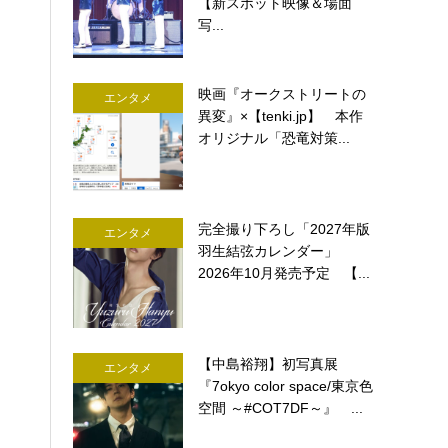
【新スポット映像＆場面
写...
映画『オークストリートの
エンタメ
異変』×【tenki.jp】 本作
オリジナル「恐竜対策...
完全撮り下ろし「2027年版
エンタメ
羽生結弦カレンダー」
2026年10月発売予定 【...
【中島裕翔】初写真展
エンタメ
『7okyo color space/東京色
空間 ～#COT7DF～』 ...