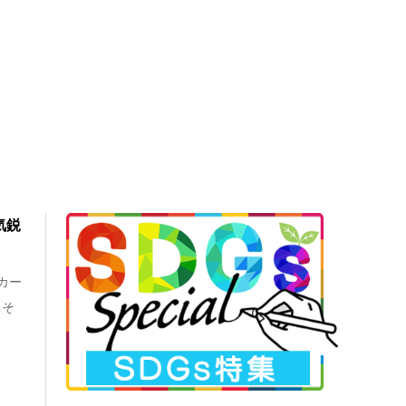
気鋭
カー
。そ