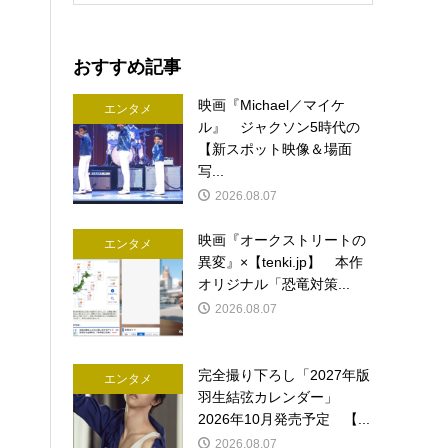
おすすめ記事
映画『Michael／マイケ
エンタメ
ル』 ジャクソン5時代の
【新スポット映像＆場面
写...
2026.08.07
映画『オークストリートの
エンタメ
異変』×【tenki.jp】 本作
オリジナル「恐竜対策...
2026.08.07
完全撮り下ろし「2027年版
エンタメ
羽生結弦カレンダー」
2026年10月発売予定 【...
2026.08.07