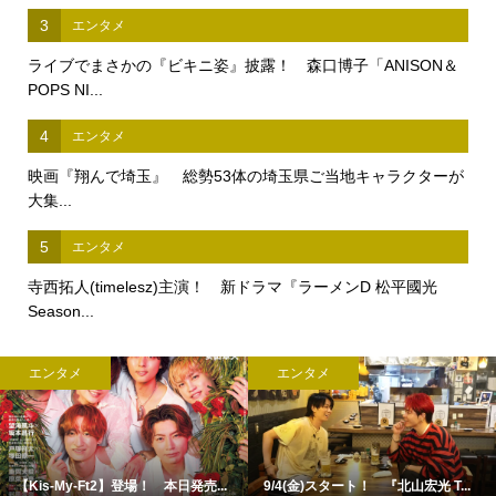
3
エンタメ
ライブでまさかの『ビキニ姿』披露！ 森口博子「ANISON＆
POPS NI...
4
エンタメ
映画『翔んで埼玉』 総勢53体の埼玉県ご当地キャラクターが
大集...
5
エンタメ
寺西拓人(timelesz)主演！ 新ドラマ『ラーメンD 松平國光
Season...
エンタメ
エンタメ
【Kis-My-Ft2】登場！ 本日発売...
9/4(金)スタート！ 『北山宏光 T...