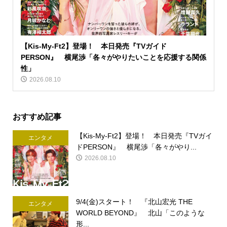
【Kis-My-Ft2】登場！ 本日発売『TVガイド
PERSON』 横尾渉「各々がやりたいことを応援する関係
性」
2026.08.10
おすすめ記事
【Kis-My-Ft2】登場！ 本日発売『TVガイ
エンタメ
ドPERSON』 横尾渉「各々がやり...
2026.08.10
9/4(金)スタート！ 『北山宏光 THE
エンタメ
WORLD BEYOND』 北山「このような
形...