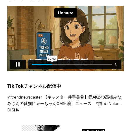
Tik Tokチャンネル配信中
@trendnewscaster
【キャスター井手美希】元AKB48高橋みな
みさんの愛猫にゃーちゃんCM出演 ニュース
#猫
♬ Neko -
DISH//