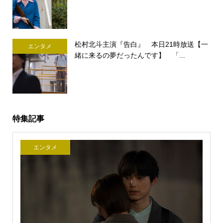
松村北斗主演『告白』 本日21時放送【一
エンタメ
緒に来るの夢だったんです】 「...
特集記事
エンタメ