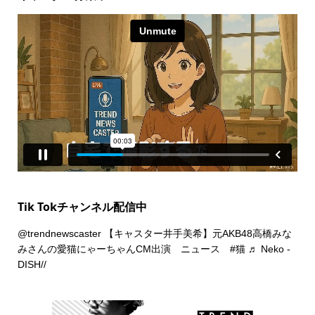
Tik Tokチャンネル配信中
@trendnewscaster
【キャスター井手美希】元AKB48高橋みな
みさんの愛猫にゃーちゃんCM出演 ニュース
#猫
♬ Neko -
DISH//