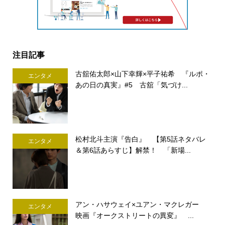
注目記事
古舘佑太郎×山下幸輝×平子祐希 『ルポ・
エンタメ
あの日の真実』#5 古舘「気づけ...
松村北斗主演『告白』 【第5話ネタバレ
エンタメ
＆第6話あらすじ】解禁！ 「新場...
アン・ハサウェイ×ユアン・マクレガー
エンタメ
映画『オークストリートの異変』 ...