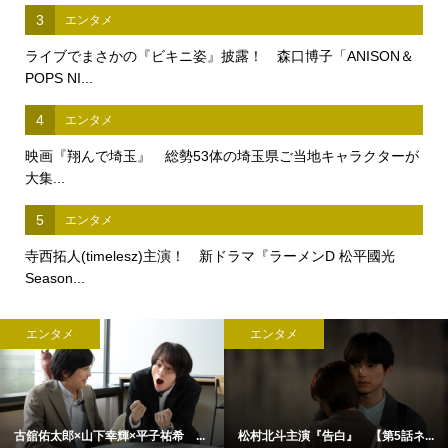
3
エンタメ
ライブでまさかの『ビキニ姿』披露！ 森口博子「ANISON＆
POPS NI...
4
エンタメ
映画『翔んで埼玉』 総勢53体の埼玉県ご当地キャラクターが
大集...
5
エンタメ
寺西拓人(timelesz)主演！ 新ドラマ『ラーメンD 松平國光
Season...
エンタメ
エンタメ
古舘佑太郎×山下幸輝×平子祐希 ...
松村北斗主演『告白』 【第5話ネ...