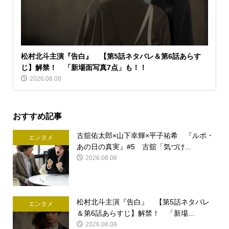
松村北斗主演『告白』 【第5話ネタバレ＆第6話あらす
じ】解禁！ 「新場面写真7点」も！！
2026.08.08
おすすめ記事
古舘佑太郎×山下幸輝×平子祐希 『ルポ・
エンタメ
あの日の真実』#5 古舘「気づけ...
2026.08.08
松村北斗主演『告白』 【第5話ネタバレ
エンタメ
＆第6話あらすじ】解禁！ 「新場...
2026.08.08