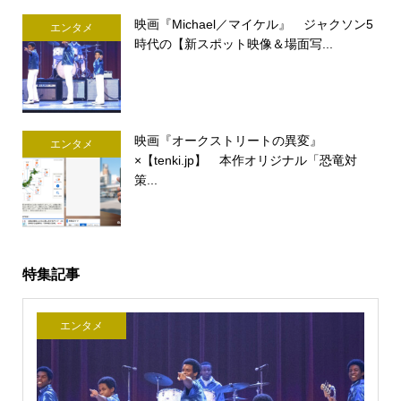
映画『Michael／マイケル』 ジャクソン5
エンタメ
時代の【新スポット映像＆場面写...
映画『オークストリートの異変』
エンタメ
×【tenki.jp】 本作オリジナル「恐竜対
策...
特集記事
エンタメ