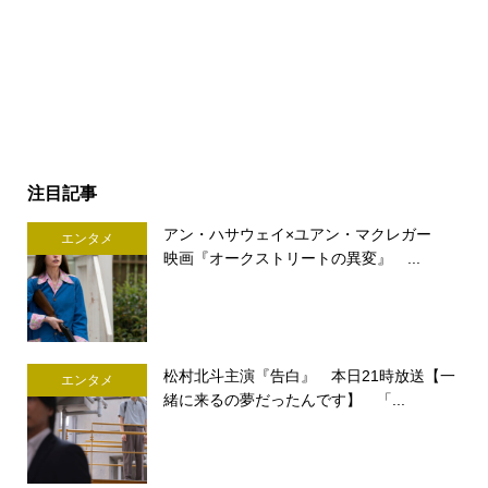
注目記事
アン・ハサウェイ×ユアン・マクレガー
エンタメ
映画『オークストリートの異変』 ...
松村北斗主演『告白』 本日21時放送【一
エンタメ
緒に来るの夢だったんです】 「...