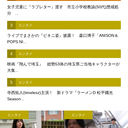
女子児童に『ラブレター』渡す 市立小学校教諭(50代)懲戒処
分 ...
3
エンタメ
ライブでまさかの『ビキニ姿』披露！ 森口博子「ANISON＆
POPS NI...
4
エンタメ
映画『翔んで埼玉』 総勢53体の埼玉県ご当地キャラクターが
大集...
5
エンタメ
寺西拓人(timelesz)主演！ 新ドラマ『ラーメンD 松平國光
Season...
エンタメ
エンタメ