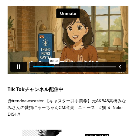
Tik Tokチャンネル配信中
@trendnewscaster
【キャスター井手美希】元AKB48高橋みな
みさんの愛猫にゃーちゃんCM出演 ニュース
#猫
♬ Neko -
DISH//