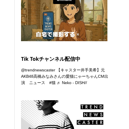
Tik Tokチャンネル配信中
@trendnewscaster
【キャスター井手美希】元
AKB48高橋みなみさんの愛猫にゃーちゃんCM出
演 ニュース
#猫
♬ Neko - DISH//