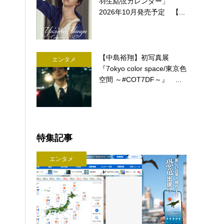
羽生結弦カレンダー」
2026年10月発売予定 【...
【中島裕翔】初写真展
エンタメ
『7okyo color space/東京色
空間 ～#COT7DF～』 ...
特集記事
エンタメ