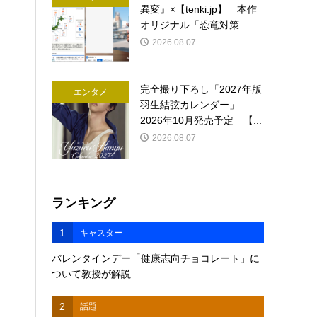
異変』×【tenki.jp】 本作
オリジナル「恐竜対策...
2026.08.07
完全撮り下ろし「2027年版
エンタメ
羽生結弦カレンダー」
2026年10月発売予定 【...
2026.08.07
ランキング
1
キャスター
バレンタインデー「健康志向チョコレート」に
ついて教授が解説
2
話題