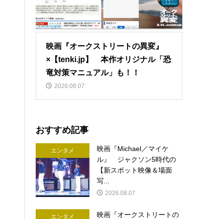
映画『オークストリートの異変』
×【tenki.jp】 本作オリジナル「恐
竜対策マニュアル」も！！
2026.08.07
おすすめ記事
映画『Michael／マイケ
エンタメ
ル』 ジャクソン5時代の
【新スポット映像＆場面
写...
2026.08.07
映画『オークストリートの
エンタメ