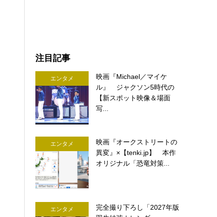
注目記事
映画『Michael／マイケ
エンタメ
ル』 ジャクソン5時代の
【新スポット映像＆場面
写...
映画『オークストリートの
エンタメ
異変』×【tenki.jp】 本作
オリジナル「恐竜対策...
完全撮り下ろし「2027年版
エンタメ