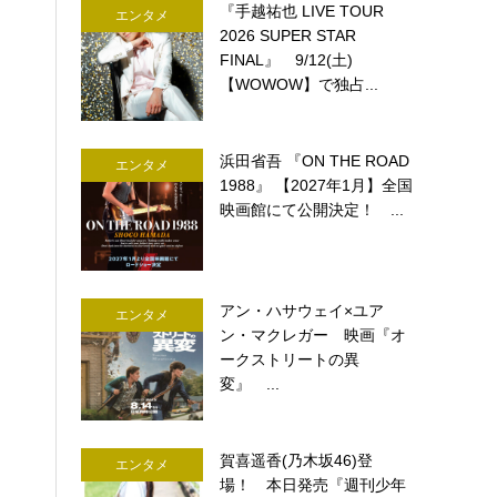
『手越祐也 LIVE TOUR
エンタメ
2026 SUPER STAR
FINAL』 9/12(土)
【WOWOW】で独占...
浜田省吾 『ON THE ROAD
エンタメ
1988』 【2027年1月】全国
映画館にて公開決定！ ...
アン・ハサウェイ×ユア
エンタメ
ン・マクレガー 映画『オ
ークストリートの異
変』 ...
賀喜遥香(乃木坂46)登
エンタメ
場！ 本日発売『週刊少年