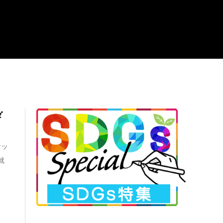
ダ
サッ
就