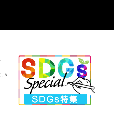
こ
て、8