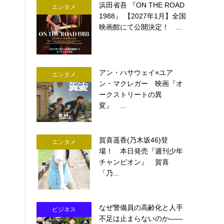
浜田省吾 『ON THE ROAD
エンタメ
1988』 【2027年1月】全国
映画館にて公開決定！ ...
アン・ハサウェイ×ユア
エンタメ
ン・マクレガー 映画『オ
ークストリートの異
変』 ...
賀喜遥香(乃木坂46)登
エンタメ
場！ 本日発売『週刊少年
チャンピオン』 賀喜
「乃...
なぜ警備員の高齢化と人手
ビジネス
不足は止まらないのか――