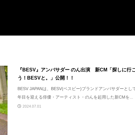
『BESV』アンバサダー のん出演 新CM「探しに行
う！BESVと。」公開！！
BESV JAPANは、BESV(ベスビー)ブランドアンバサダーとし
年⽬を迎える俳優・アーティスト・のんを起⽤した新CMを...
2024.07.01