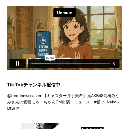
Tik Tokチャンネル配信中
@trendnewscaster
【キャスター井手美希】元AKB48高橋みな
みさんの愛猫にゃーちゃんCM出演 ニュース
#猫
♬ Neko -
DISH//