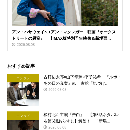
アン・ハサウェイ×ユアン・マクレガー 映画『オークス
トリートの異変』 【IMAX版特別予告映像＆新場面...
2026.08.08
おすすめ記事
古舘佑太郎×山下幸輝×平子祐希 『ルポ・
エンタメ
あの日の真実』#5 古舘「気づけ...
2026.08.08
松村北斗主演『告白』 【第5話ネタバレ
エンタメ
＆第6話あらすじ】解禁！ 「新場...
2026.08.08