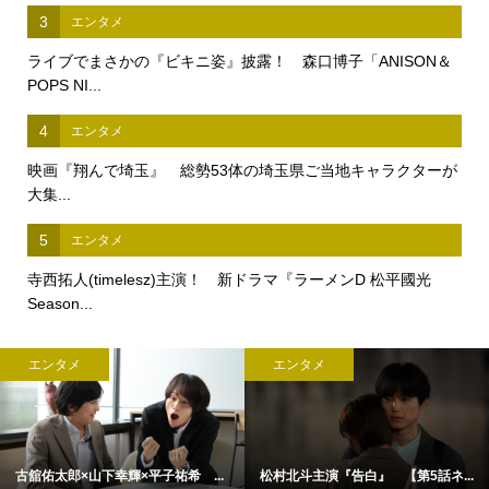
3
エンタメ
ライブでまさかの『ビキニ姿』披露！ 森口博子「ANISON＆
POPS NI...
4
エンタメ
映画『翔んで埼玉』 総勢53体の埼玉県ご当地キャラクターが
大集...
5
エンタメ
寺西拓人(timelesz)主演！ 新ドラマ『ラーメンD 松平國光
Season...
エンタメ
エンタメ
古舘佑太郎×山下幸輝×平子祐希 ...
松村北斗主演『告白』 【第5話ネ...