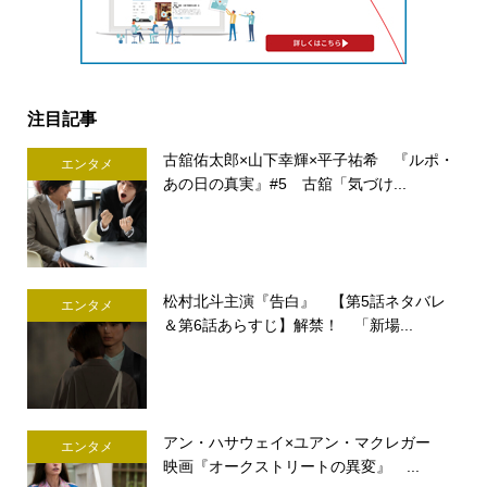
注目記事
古舘佑太郎×山下幸輝×平子祐希 『ルポ・
エンタメ
あの日の真実』#5 古舘「気づけ...
松村北斗主演『告白』 【第5話ネタバレ
エンタメ
＆第6話あらすじ】解禁！ 「新場...
アン・ハサウェイ×ユアン・マクレガー
エンタメ
映画『オークストリートの異変』 ...