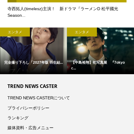
寺西拓人(timelesz)主演！ 新ドラマ『ラーメンD 松平國光
Season...
エンタメ
エンタメ
完全撮り下ろし「2027年版 羽生結...
【中島裕翔】初写真展 『7okyo
c...
TREND NEWS CASTER
TREND NEWS CASTERについて
プライバシーポリシー
ランキング
媒体資料・広告メニュー