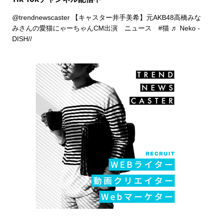
@trendnewscaster
【キャスター井手美希】元AKB48高橋みな
みさんの愛猫にゃーちゃんCM出演 ニュース
#猫
♬ Neko -
DISH//