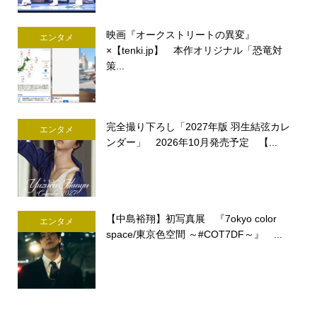
映画『オークストリートの異変』
エンタメ
×【tenki.jp】 本作オリジナル「恐竜対
策...
完全撮り下ろし「2027年版 羽生結弦カレ
エンタメ
ンダー」 2026年10月発売予定 【...
【中島裕翔】初写真展 『7okyo color
エンタメ
space/東京色空間 ～#COT7DF～』 ...