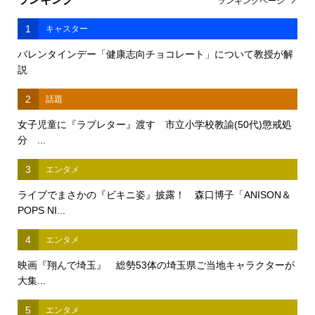
ランキングページ
1
キャスター
バレンタインデー「健康志向チョコレート」について教授が解
説
2
話題
女子児童に『ラブレター』渡す 市立小学校教諭(50代)懲戒処
分 ...
3
エンタメ
ライブでまさかの『ビキニ姿』披露！ 森口博子「ANISON＆
POPS NI...
4
エンタメ
映画『翔んで埼玉』 総勢53体の埼玉県ご当地キャラクターが
大集...
5
エンタメ