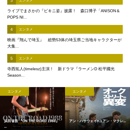
3
エンタメ
ライブでまさかの『ビキニ姿』披露！ 森口博子「ANISON＆
POPS NI...
4
エンタメ
映画『翔んで埼玉』 総勢53体の埼玉県ご当地キャラクターが
大集...
5
エンタメ
寺西拓人(timelesz)主演！ 新ドラマ『ラーメンD 松平國光
Season...
エンタメ
エンタメ
浜田省吾 『ON THE ROAD 1988』
アン・ハサウェイ×ユアン・マクレ...
...