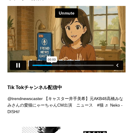
Tik Tokチャンネル配信中
@trendnewscaster
【キャスター井手美希】元AKB48高橋みな
みさんの愛猫にゃーちゃんCM出演 ニュース
#猫
♬ Neko -
DISH//