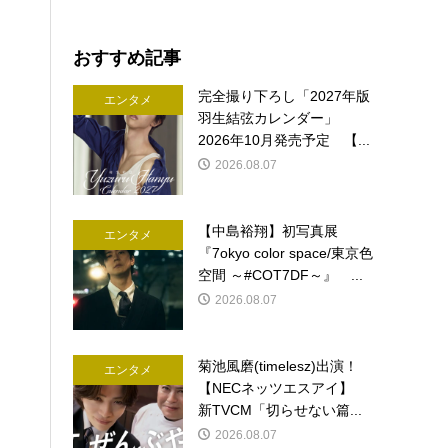
おすすめ記事
完全撮り下ろし「2027年版
エンタメ
羽生結弦カレンダー」
2026年10月発売予定 【...
2026.08.07
【中島裕翔】初写真展
エンタメ
『7okyo color space/東京色
空間 ～#COT7DF～』 ...
2026.08.07
菊池風磨(timelesz)出演！
エンタメ
【NECネッツエスアイ】
新TVCM「切らせない篇...
2026.08.07