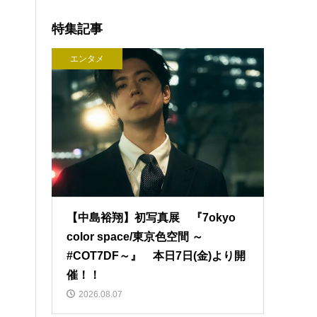
特集記事
エンタメ
【中島裕翔】初写真展 『7okyo
color space/東京色空間 ～
#COT7DF～』 本日7日(金)より開
催！！
2026.08.07