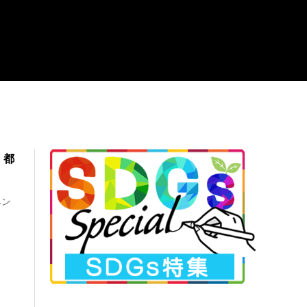
」都
ベン