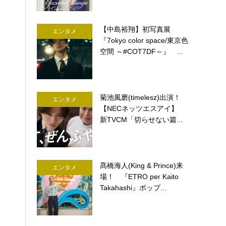
【中島裕翔】初写真展
エンタメ
『7okyo color space/東京色
空間 ～#COT7DF～』 ...
菊池風磨(timelesz)出演！
エンタメ
【NECネッツエスアイ】
新TVCM「切らせない篇...
髙橋海人(King & Prince)来
エンタメ
場！ 『ETRO per Kaito
Takahashi』ポップ...