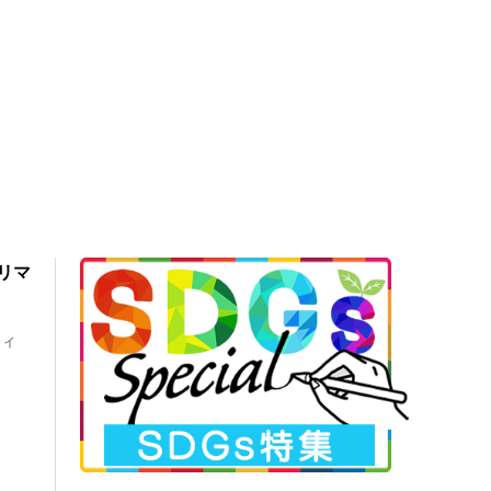
リマ
ティ