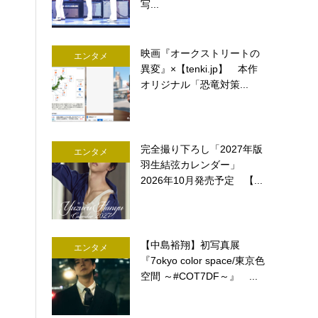
写...
映画『オークストリートの
エンタメ
異変』×【tenki.jp】 本作
オリジナル「恐竜対策...
完全撮り下ろし「2027年版
エンタメ
羽生結弦カレンダー」
2026年10月発売予定 【...
【中島裕翔】初写真展
エンタメ
『7okyo color space/東京色
空間 ～#COT7DF～』 ...