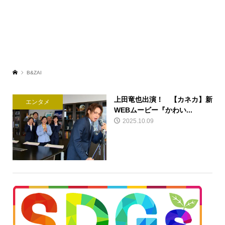
B&ZAI
上田竜也出演！ 【カネカ】新
エンタメ
WEBムービー『かわい...
2025.10.09