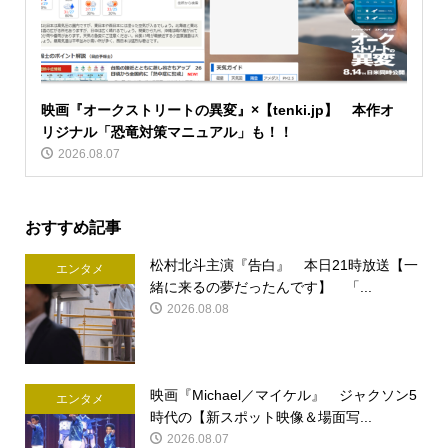
映画『オークストリートの異変』×【tenki.jp】 本作オ
リジナル「恐竜対策マニュアル」も！！
2026.08.07
おすすめ記事
松村北斗主演『告白』 本日21時放送【一
エンタメ
緒に来るの夢だったんです】 「...
2026.08.08
映画『Michael／マイケル』 ジャクソン5
エンタメ
時代の【新スポット映像＆場面写...
2026.08.07