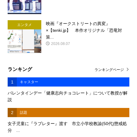
映画『オークストリートの異変』
エンタメ
×【tenki.jp】 本作オリジナル「恐竜対
策...
2026.08.07
ランキング
ランキングページ
1
キャスター
バレンタインデー「健康志向チョコレート」について教授が解
説
2
話題
女子児童に『ラブレター』渡す 市立小学校教諭(50代)懲戒処
分 ...