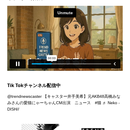
Tik Tokチャンネル配信中
@trendnewscaster
【キャスター井手美希】元AKB48高橋みな
みさんの愛猫にゃーちゃんCM出演 ニュース
#猫
♬ Neko -
DISH//