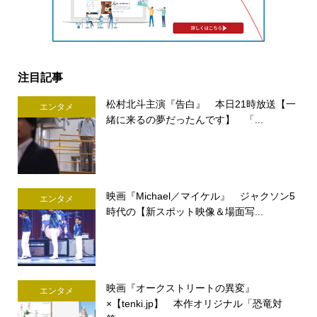
注目記事
松村北斗主演『告白』 本日21時放送【一
エンタメ
緒に来るの夢だったんです】 「...
映画『Michael／マイケル』 ジャクソン5
エンタメ
時代の【新スポット映像＆場面写...
映画『オークストリートの異変』
エンタメ
×【tenki.jp】 本作オリジナル「恐竜対