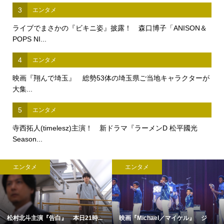
3
エンタメ
ライブでまさかの『ビキニ姿』披露！ 森口博子「ANISON＆
POPS NI...
4
エンタメ
映画『翔んで埼玉』 総勢53体の埼玉県ご当地キャラクターが
大集...
5
エンタメ
寺西拓人(timelesz)主演！ 新ドラマ『ラーメンD 松平國光
Season...
エンタメ
エンタメ
松村北斗主演『告白』 本日21時...
映画『Michael／マイケル』 ジ