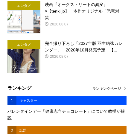
映画『オークストリートの異変』
エンタメ
×【tenki.jp】 本作オリジナル「恐竜対
策...
2026.08.07
完全撮り下ろし「2027年版 羽生結弦カレ
エンタメ
ンダー」 2026年10月発売予定 【...
2026.08.07
ランキング
ランキングページ
1
キャスター
バレンタインデー「健康志向チョコレート」について教授が解
説
2
話題