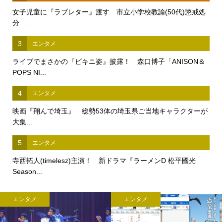
女子児童に『ラブレター』渡す 市立小学校教諭(50代)懲戒処
分 ...
3
エンタメ
ライブでまさかの『ビキニ姿』披露！ 森口博子「ANISON＆
POPS NI...
4
エンタメ
映画『翔んで埼玉』 総勢53体の埼玉県ご当地キャラクターが
大集...
5
エンタメ
寺西拓人(timelesz)主演！ 新ドラマ『ラーメンD 松平國光
Season...
エンタメ
エンタメ