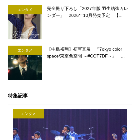
完全撮り下ろし「2027年版 羽生結弦カレ
エンタメ
ンダー」 2026年10月発売予定 【...
【中島裕翔】初写真展 『7okyo color
エンタメ
space/東京色空間 ～#COT7DF～』 ...
特集記事
エンタメ