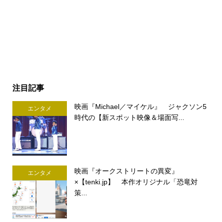
注目記事
映画『Michael／マイケル』 ジャクソン5
エンタメ
時代の【新スポット映像＆場面写...
映画『オークストリートの異変』
エンタメ
×【tenki.jp】 本作オリジナル「恐竜対
策...