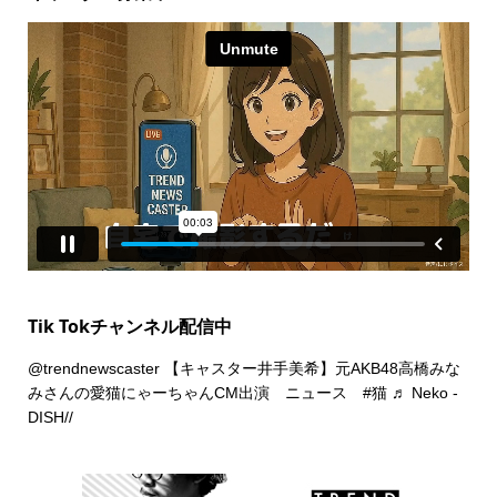
Tik Tokチャンネル配信中
@trendnewscaster
【キャスター井手美希】元AKB48高橋みな
みさんの愛猫にゃーちゃんCM出演 ニュース
#猫
♬ Neko -
DISH//