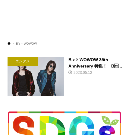
B'z × WOWOW
B’z × WOWOW 35th
エンタメ
Anniversary 特集！ B...
2023.05.12