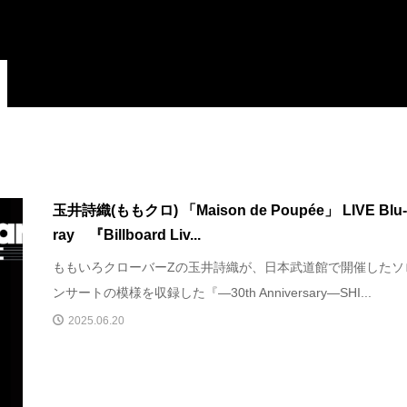
玉井詩織(ももクロ) 「Maison de Poupée」 LIVE Blu
ray 『Billboard Liv...
ももいろクローバーZの玉井詩織が、日本武道館で開催したソ
ンサートの模様を収録した『―30th Anniversary―SHI...
2025.06.20