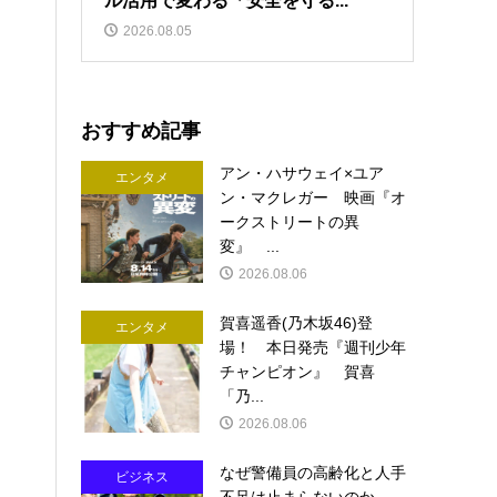
ル活用で変わる「安全を守る...
2026.08.05
おすすめ記事
アン・ハサウェイ×ユア
エンタメ
ン・マクレガー 映画『オ
ークストリートの異
変』 ...
2026.08.06
賀喜遥香(乃木坂46)登
エンタメ
場！ 本日発売『週刊少年
チャンピオン』 賀喜
「乃...
2026.08.06
なぜ警備員の高齢化と人手
ビジネス