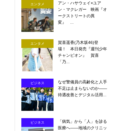
アン・ハサウェイ×ユア
エンタメ
ン・マクレガー 映画『オ
ークストリートの異
変』 ...
賀喜遥香(乃木坂46)登
エンタメ
場！ 本日発売『週刊少年
チャンピオン』 賀喜
「乃...
なぜ警備員の高齢化と人手
ビジネス
不足は止まらないのか――
待遇改善とデジタル活用...
「病気」から「人」を診る
ビジネス
医療へ――地域のクリニッ