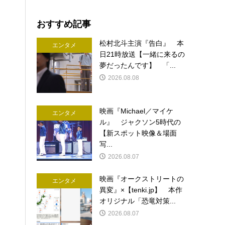
おすすめ記事
松村北斗主演『告白』 本
エンタメ
日21時放送【一緒に来るの
夢だったんです】 「...
2026.08.08
映画『Michael／マイケ
エンタメ
ル』 ジャクソン5時代の
【新スポット映像＆場面
写...
2026.08.07
映画『オークストリートの
エンタメ
異変』×【tenki.jp】 本作
オリジナル「恐竜対策...
2026.08.07