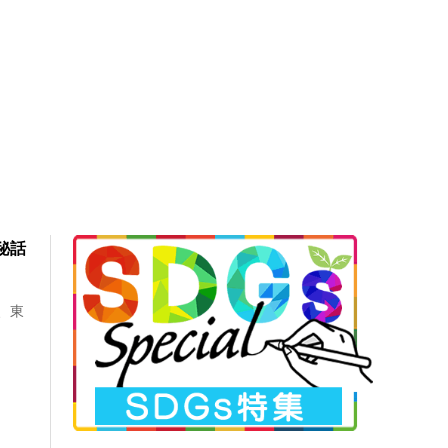
秘話
、東