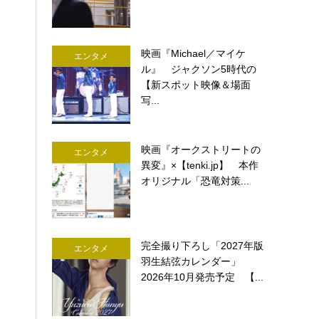
映画『Michael／マイケ
エンタメ
ル』 ジャクソン5時代の
【新スポット映像＆場面
写...
映画『オークストリートの
エンタメ
異変』×【tenki.jp】 本作
オリジナル「恐竜対策...
完全撮り下ろし「2027年版
エンタメ
羽生結弦カレンダー」
2026年10月発売予定 【...