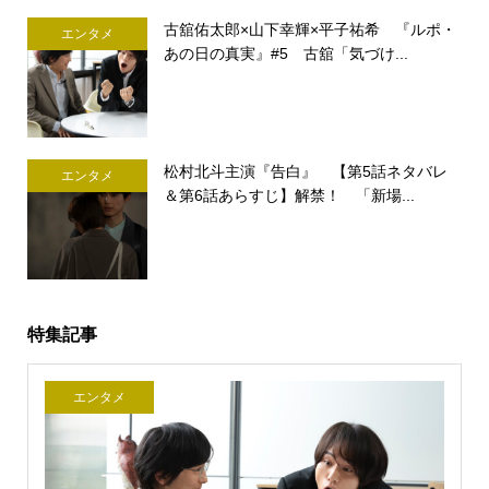
古舘佑太郎×山下幸輝×平子祐希 『ルポ・
エンタメ
あの日の真実』#5 古舘「気づけ...
松村北斗主演『告白』 【第5話ネタバレ
エンタメ
＆第6話あらすじ】解禁！ 「新場...
特集記事
エンタメ