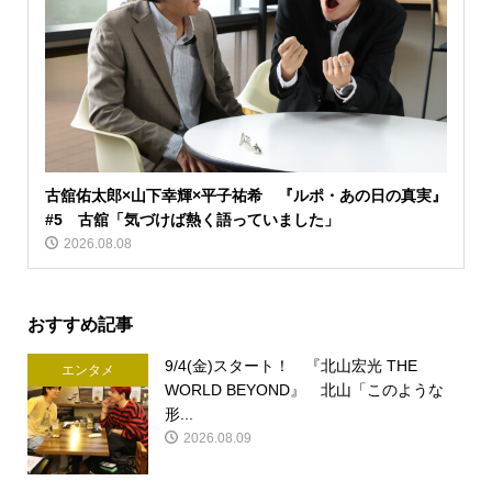
古舘佑太郎×山下幸輝×平子祐希 『ルポ・あの日の真実』
#5 古舘「気づけば熱く語っていました」
2026.08.08
おすすめ記事
9/4(金)スタート！ 『北山宏光 THE
エンタメ
WORLD BEYOND』 北山「このような
形...
2026.08.09