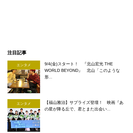
注目記事
9/4(金)スタート！ 『北山宏光 THE
エンタメ
WORLD BEYOND』 北山「このような
形...
【福山雅治】サプライズ登壇！ 映画『あ
エンタメ
の星が降る丘で、君とまた出会い...