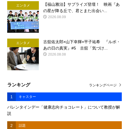
【福山雅治】サプライズ登壇！ 映画『あ
エンタメ
の星が降る丘で、君とまた出会い...
2026.08.09
古舘佑太郎×山下幸輝×平子祐希 『ルポ・
エンタメ
あの日の真実』#5 古舘「気づけ...
2026.08.08
ランキング
ランキングページ
1
キャスター
バレンタインデー「健康志向チョコレート」について教授が解
説
2
話題