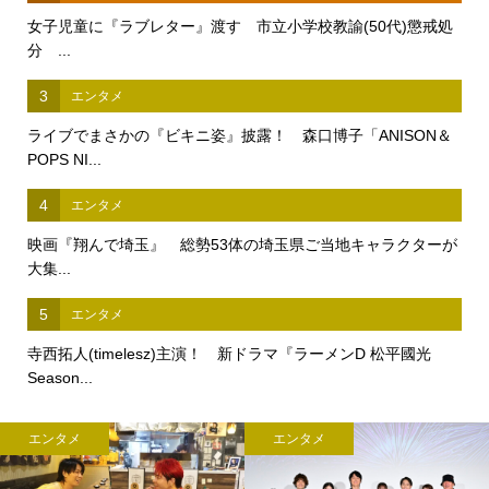
女子児童に『ラブレター』渡す 市立小学校教諭(50代)懲戒処
分 ...
3
エンタメ
ライブでまさかの『ビキニ姿』披露！ 森口博子「ANISON＆
POPS NI...
4
エンタメ
映画『翔んで埼玉』 総勢53体の埼玉県ご当地キャラクターが
大集...
5
エンタメ
寺西拓人(timelesz)主演！ 新ドラマ『ラーメンD 松平國光
Season...
エンタメ
エンタメ