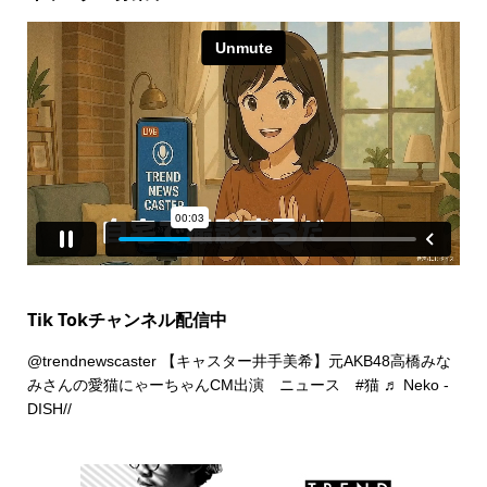
Tik Tokチャンネル配信中
@trendnewscaster
【キャスター井手美希】元AKB48高橋みな
みさんの愛猫にゃーちゃんCM出演 ニュース
#猫
♬ Neko -
DISH//