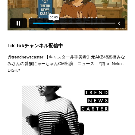
Tik Tokチャンネル配信中
@trendnewscaster
【キャスター井手美希】元AKB48高橋みな
みさんの愛猫にゃーちゃんCM出演 ニュース
#猫
♬ Neko -
DISH//