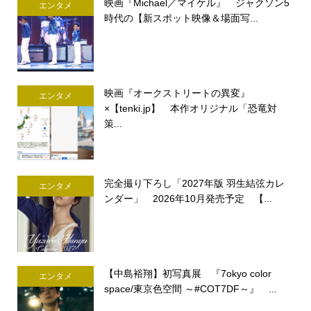
映画『Michael／マイケル』 ジャクソン5
エンタメ
時代の【新スポット映像＆場面写...
映画『オークストリートの異変』
エンタメ
×【tenki.jp】 本作オリジナル「恐竜対
策...
完全撮り下ろし「2027年版 羽生結弦カレ
エンタメ
ンダー」 2026年10月発売予定 【...
【中島裕翔】初写真展 『7okyo color
エンタメ
space/東京色空間 ～#COT7DF～』 ...