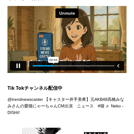
Tik Tokチャンネル配信中
@trendnewscaster
【キャスター井手美希】元AKB48高橋みな
みさんの愛猫にゃーちゃんCM出演 ニュース
#猫
♬ Neko -
DISH//