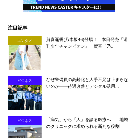
注目記事
賀喜遥香(乃木坂46)登場！ 本日発売『週
エンタメ
刊少年チャンピオン』 賀喜「乃...
なぜ警備員の高齢化と人手不足は止まらな
ビジネス
いのか――待遇改善とデジタル活用...
「病気」から「人」を診る医療へ――地域
ビジネス
のクリニックに求められる新たな役割