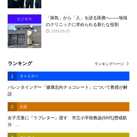
「病気」から「人」を診る医療へ――地域
ビジネス
のクリニックに求められる新たな役割
2026.08.05
ランキング
ランキングページ
1
キャスター
バレンタインデー「健康志向チョコレート」について教授が解
説
2
話題
女子児童に『ラブレター』渡す 市立小学校教諭(50代)懲戒処
分 ...