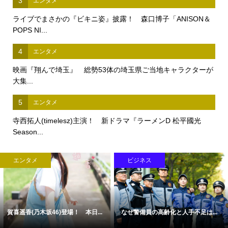
3
エンタメ
ライブでまさかの『ビキニ姿』披露！ 森口博子「ANISON＆
POPS NI...
4
エンタメ
映画『翔んで埼玉』 総勢53体の埼玉県ご当地キャラクターが
大集...
5
エンタメ
寺西拓人(timelesz)主演！ 新ドラマ『ラーメンD 松平國光
Season...
エンタメ
ビジネス
賀喜遥香(乃木坂46)登場！ 本日...
なぜ警備員の高齢化と人手不足は...