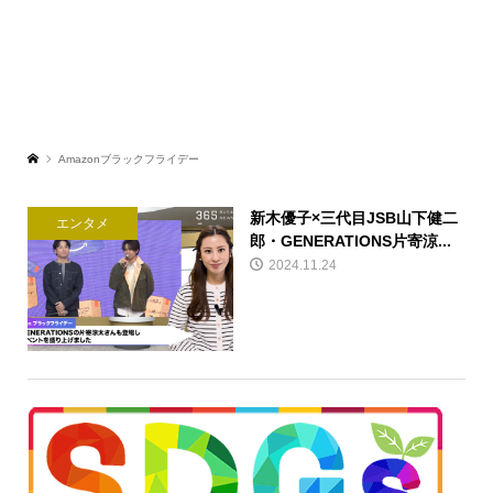
Amazonブラックフライデー
新木優子×三代目JSB山下健二
エンタメ
郎・GENERATIONS片寄涼...
2024.11.24