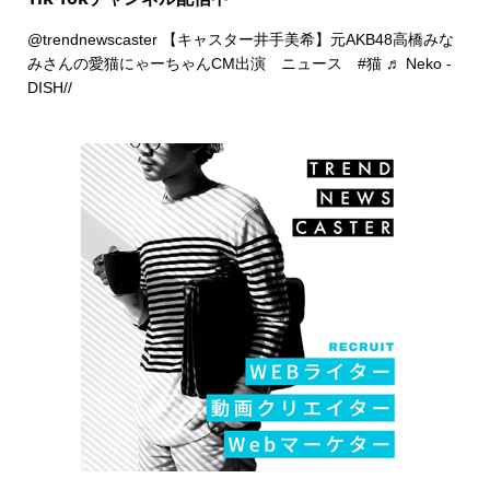
@trendnewscaster
【キャスター井手美希】元AKB48高橋みな
みさんの愛猫にゃーちゃんCM出演 ニュース
#猫
♬ Neko -
DISH//