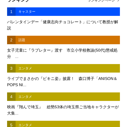
ランキングページ
1
キャスター
バレンタインデー「健康志向チョコレート」について教授が解
説
2
話題
女子児童に『ラブレター』渡す 市立小学校教諭(50代)懲戒処
分 ...
3
エンタメ
ライブでまさかの『ビキニ姿』披露！ 森口博子「ANISON＆
POPS NI...
4
エンタメ
映画『翔んで埼玉』 総勢53体の埼玉県ご当地キャラクターが
大集...
5
エンタメ