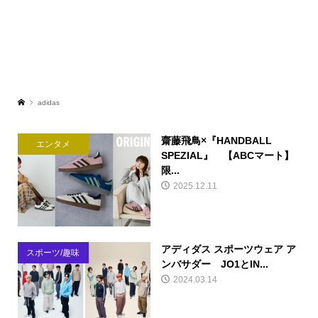
adidas
齋藤飛鳥×『HANDBALL
エンタメ
SPEZIAL』 【ABCマート】
限...
2025.12.11
アディダス スポーツウェア ア
スポーツ/趣味
ンバサダー JO1とIN...
2024.03.14