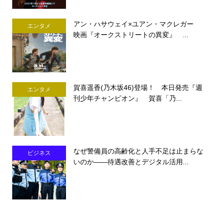
アン・ハサウェイ×ユアン・マクレガー
エンタメ
映画『オークストリートの異変』 ...
賀喜遥香(乃木坂46)登場！ 本日発売『週
エンタメ
刊少年チャンピオン』 賀喜「乃...
なぜ警備員の高齢化と人手不足は止まらな
ビジネス
いのか――待遇改善とデジタル活用...